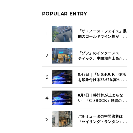
POPULAR ENTRY
「ザ・ノース・フェイス」展
1
開のゴールドウイン株が
9.15％急落 営業利益82％減
と中間予想引き下げで失望売
り
「ゾフ」のインターメス
2
ティック、中間期売上高が8
割増 「メガネスーパー」傘
下入りと「めのため、未来の
8月3日｜「G-SHOCK」復活
ため」の目黒蓮CMで成長加
3
を印象付ける22.67％高のス
速
トップ高でカシオが上昇率
トップ 「SVT インデック
8月4日｜時計株が止まらな
ス」は14,117ポイント
4
い 「G-SHOCK」好調のカ
シオが5日続伸 セイコー、
シチズンも4％超の上昇
バルミューダの中間決算は
「SVT インデックス」は
5
「セイリング・ランタン」が
14,081ポイント
海外でヒットも3億1400万円
の営業赤字