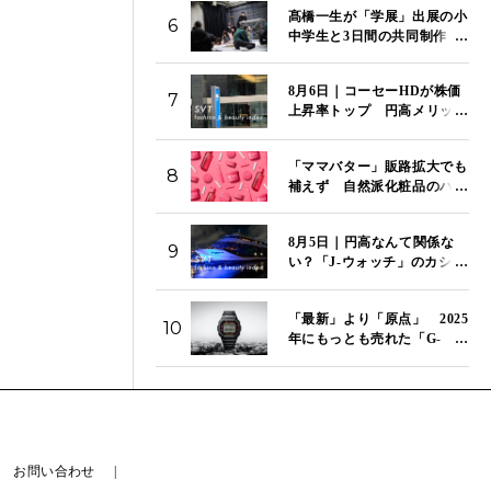
髙橋一生が「学展」出展の小
6
中学生と3日間の共同制作
特別映像「関わり混ざる三日
間」を国立新美術館で初上映
8月6日｜コーセーHDが株価
7
上昇率トップ 円高メリット
で「J-ビューティ」のコー
セー、資生堂、ポーラが市場
「ママバター」販路拡大でも
をけん引 「SVT インデッ
8
補えず 自然派化粧品のハウ
クス」は14,272ポイント
ス オブ ローゼ、第1四半期は
営業赤字が拡大
8月5日｜円高なんて関係な
9
い？「J-ウォッチ」のカシ
オ、セイコー、シチズンが今
日もそろって続伸 「SVT
「最新」より「原点」 2025
インデックス」は13,980ポイ
10
年にもっとも売れた「G-
ント
SHOCK」はこのモデルだ
お問い合わせ