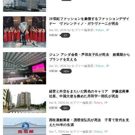
20世紀ファッションを象徴するファッションデザイ
ナー ヴァレンティノ・ガラヴァーニが死去
Jan 20, 2026.
セブツー編集部
Tokyo, JP
VIEW
47
ジュン アシダ会長・芦田友子氏が死去 創業期から
ブランドを支える
Jan 13, 2026.
セブツー編集部
Tokyo, JP
VIEW
454
経営と外交をまたいだ異色のキャリア 伊藤忠商事
社長、中国大使を務めた丹羽宇一郎氏が死去
Jan 8, 2026.
セブツー編集部
Tokyo, JP
VIEW
60
西松屋創業者・茂理佳弘氏が死去 子育て世代を支
えた94年の生涯
Jan 7, 2026.
セブツー編集部
Tokyo, JP