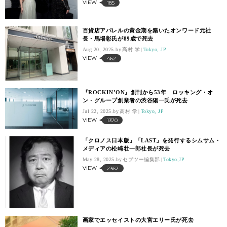
VIEW
185
百貨店アパレルの黄金期を築いたオンワード元社
長・馬場彰氏が89歳で死去
Aug 20, 2025.
高村 学
Tokyo, JP
VIEW
462
『ROCKIN’ON』創刊から53年 ロッキング・オ
ン・グループ創業者の渋谷陽一氏が死去
Jul 22, 2025.
高村 学
Tokyo, JP
VIEW
1370
「クロノス日本版」「LAST」を発行するシムサム・
メディアの松崎壮一郎社長が死去
May 28, 2025.
セブツー編集部
Tokyo,JP
VIEW
2362
画家でエッセイストの大宮エリー氏が死去