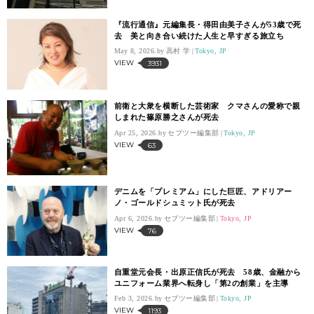
『流行通信』元編集長・得田由美子さんが53歳で死
去 美と向き合い続けた人生と早すぎる旅立ち
May 8, 2026.
高村 学
Tokyo, JP
VIEW
3931
前衛と大衆を横断した芸術家 クマさんの愛称で親
しまれた篠原勝之さんが死去
Apr 25, 2026.
セブツー編集部
Tokyo, JP
VIEW
63
デニムを「プレミアム」にした巨匠、アドリアー
ノ・ゴールドシュミット氏が死去
Apr 6, 2026.
セブツー編集部
Tokyo, JP
VIEW
76
自重堂元会長・出原正信氏が死去 58歳、金融から
ユニフォーム業界へ転身し「第2の創業」を主導
Feb 3, 2026.
セブツー編集部
Tokyo, JP
VIEW
1193