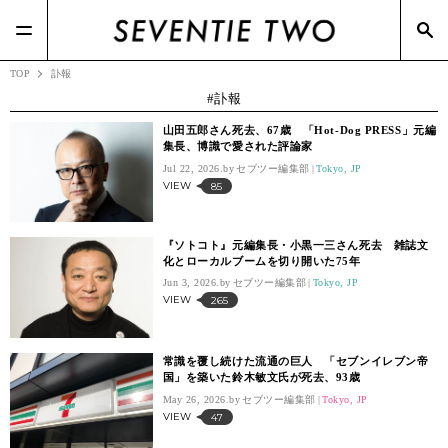
TOP
訃報
訃報
山田五郎さん死去、67歳 「Hot-Dog PRESS」元編
集長、博識で愛された評論家
Jul 22, 2026.
セブツー編集部
Tokyo, JP
VIEW
85
『ソトコト』元編集長・小黒一三さん死去 雑誌文
化とローカルブームを切り開いた75年
Jun 3, 2026.
セブツー編集部
Tokyo, JP
VIEW
265
常識を覆し続けた流通の巨人 「セブンイレブン帝
国」を築いた鈴木敏文氏が死去、93歳
May 26, 2026.
セブツー編集部
Tokyo, JP
VIEW
47