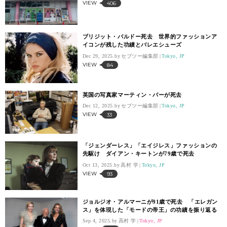
VIEW
406
ブリジット・バルドー死去 世界的ファッションア
イコンが残した功績とバレエシューズ
Dec 29, 2025.
セブツー編集部
Tokyo, JP
VIEW
84
英国の写真家マーティン・パーが死去
Dec 12, 2025.
セブツー編集部
Tokyo, JP
VIEW
33
「ジェンダーレス」「エイジレス」ファッションの
先駆け ダイアン・キートンが79歳で死去
Oct 13, 2025.
高村 学
Tokyo, JP
VIEW
93
ジョルジオ・アルマーニが91歳で死去 「エレガン
ス」を体現した「モードの帝王」の功績を振り返る
Sep 4, 2025.
高村 学
Tokyo, JP