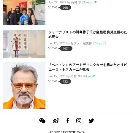
Apr 27, 2025.
高村 学
Tokyo, JP
VIEW
268
ジャーナリストの川島蓉子氏が急性硬膜外血腫のた
め死去
Jan 17, 2025.
セブツー編集部
Tokyo,JP
VIEW
7634
「ベネトン」のアートディレクターを務めたオリビ
エーロ・トスカーニが死去
Jan 15, 2025.
高村 学
Tokyo,JP
VIEW
722
ABOUT SEVENTIE TWO