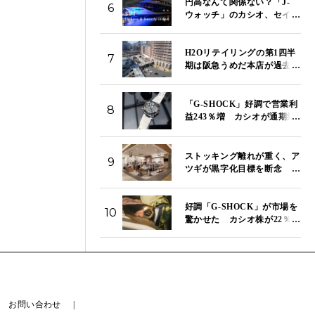
円高なんて関係ない？「J-
6
ウォッチ」のカシオ、セイ
コー、シチズンが今日もそ
ろって続伸 「SVT イン
H2Oリテイリングの第1四半
デックス」は13,980ポイント
7
期は阪急うめだ本店が過去最
｜8月5日
高売り上げ 東宝株売却益で
純利益は157.9％増
「G-SHOCK」好調で営業利
8
益243％増 カシオが通期業
績を上方修正で売上高は3000
億円へ
ストッキング離れが重く、ア
9
ツギが黒字化目標を断念 役
員報酬減額で立て直しを急ぐ
好調「G-SHOCK」が市場を
10
驚かせた カシオ株が22％急
騰のストップ高で年初来高値
お問い合わせ