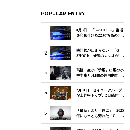
POPULAR ENTRY
8月3日｜「G-SHOCK」復活
1
を印象付ける22.67％高のス
トップ高でカシオが上昇率
トップ 「SVT インデック
時計株が止まらない 「G-
ス」は14,117ポイント
2
SHOCK」好調のカシオが5
日続伸 セイコー、シチズン
も4％超の上昇 「SVT イン
髙橋一生が「学展」出展の小
デックス」は14,081ポイント
3
中学生と3日間の共同制作
｜8月4日
特別映像「関わり混ざる三日
間」を国立新美術館で初上映
7月31日｜セイコーグループ
4
が上昇率トップ、2日続伸で
14.44％高 下落率トップは
資生堂、2日続落で9.61％
「最新」より「原点」 2025
安 「SVT インデックス」
5
年にもっとも売れた「G-
は13,967ポイント
SHOCK」はこのモデルだ