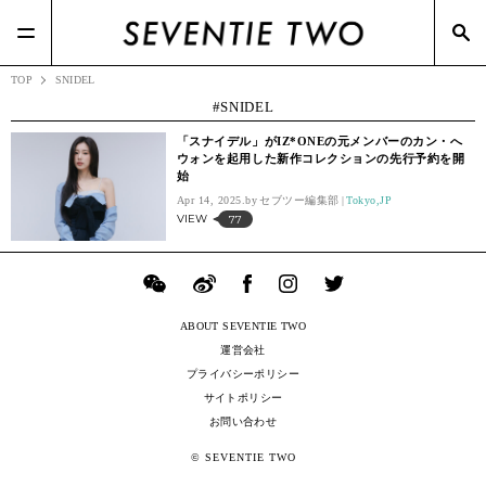
#RIZAP(3)
#TSIホールディングス(21)
#BOTTEGA VENETA(7)
#ポップアップ(3)
#Zoff(19)
#メガネスーパー(2)
TOP
SNIDEL
SNIDEL
「スナイデル」がIZ*ONEの元メンバーのカン・へ
ウォンを起用した新作コレクションの先行予約を開
始
Apr 14, 2025.
セブツー編集部
Tokyo,JP
VIEW
77
ABOUT SEVENTIE TWO
運営会社
プライバシーポリシー
サイトポリシー
お問い合わせ
© SEVENTIE TWO