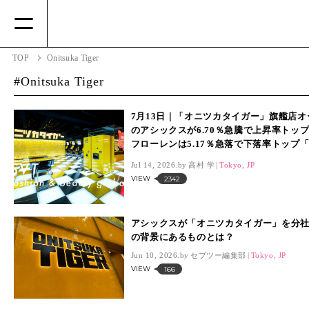
TOP
Onitsuka Tiger
Onitsuka Tiger
7月13日｜「オニツカタイガー」旗艦店オ
のアシックスが6.70％急騰で上昇率トッ
フローレンは5.17％急落で下落率トップ「S
ローバル」
Jul 14, 2026.
高村 学
Tokyo, JP
VIEW
2342
アシックスが「オニツカタイガー」を分
の背景にあるものとは？
Jun 10, 2026.
セブツー編集部
Tokyo, JP
VIEW
166