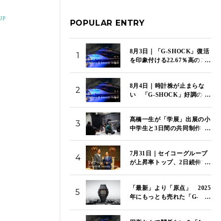
JP
POPULAR ENTRY
8月3日｜「G-SHOCK」復活
1
を印象付ける22.67％高のス
トップ高でカシオが上昇率
トップ 「SVT インデック
8月4日｜時計株が止まらな
ス」は14,117ポイント
2
い 「G-SHOCK」好調のカ
シオが5日続伸 セイコー、
シチズンも4％超の上昇
髙橋一生が「学展」出展の小
「SVT インデックス」は
3
中学生と3日間の共同制作
14,081ポイント
特別映像「関わり混ざる三日
間」を国立新美術館で初上映
7月31日｜セイコーグループ
4
が上昇率トップ、2日続伸で
14.44％高 下落率トップは
資生堂、2日続落で9.61％
「最新」より「原点」 2025
安 「SVT インデックス」
5
年にもっとも売れた「G-
は13,967ポイント
SHOCK」はこのモデルだ