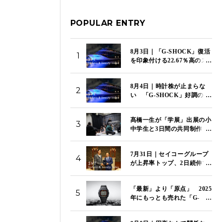
POPULAR ENTRY
8月3日｜「G-SHOCK」復活
1
を印象付ける22.67％高のス
トップ高でカシオが上昇率
トップ 「SVT インデック
8月4日｜時計株が止まらな
ス」は14,117ポイント
2
い 「G-SHOCK」好調のカ
シオが5日続伸 セイコー、
シチズンも4％超の上昇
髙橋一生が「学展」出展の小
「SVT インデックス」は
3
中学生と3日間の共同制作
14,081ポイント
特別映像「関わり混ざる三日
間」を国立新美術館で初上映
7月31日｜セイコーグループ
4
が上昇率トップ、2日続伸で
14.44％高 下落率トップは
資生堂、2日続落で9.61％
「最新」より「原点」 2025
安 「SVT インデックス」
5
年にもっとも売れた「G-
は13,967ポイント
SHOCK」はこのモデルだ