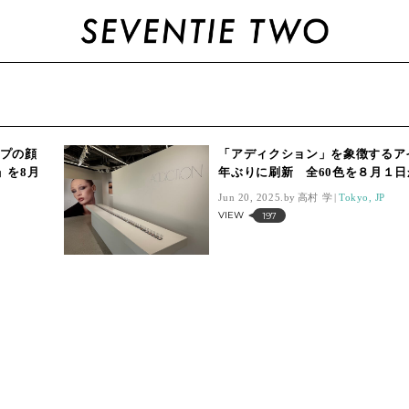
ップの顔
「アディクション」を象徴するア
」を8月
年ぶりに刷新 全60色を８月１
Jun 20, 2025.
高村 学
Tokyo, JP
VIEW
197