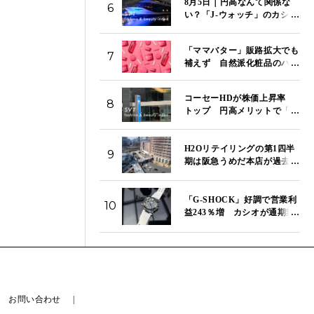
8月5日｜円高なんて関係な
6
い？「J-ウォッチ」のカシ
オ、セイコー、シチズンが今
日もそろって続伸 「SVT
「ママバター」販路拡大でも
インデックス」は13,980ポイ
7
補えず 自然派化粧品のハウ
ント
ス オブ ローゼ、第1四半期は
営業赤字が拡大
コーセーHDが株価上昇率
8
トップ 円高メリットで「J-
ビューティ」のコーセー、資
生堂、ポーラが市場をけん
H2Oリテイリングの第1四半
引 「SVT インデックス」
9
期は阪急うめだ本店が過去最
は14,272ポイント｜8月6日
高売り上げ 東宝株売却益で
純利益は157.9％増
「G-SHOCK」好調で営業利
10
益243％増 カシオが通期業
績を上方修正で売上高は3000
億円へ
お問い合わせ