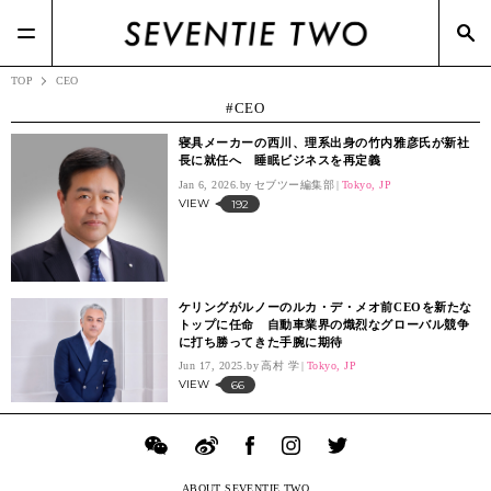
#Beams(2)
#TSIホールディングス(21)
#BOTTEGA VENETA(7)
#メガネスーパー(2)
TOP
CEO
CEO
寝具メーカーの西川、理系出身の竹内雅彦氏が新社
長に就任へ 睡眠ビジネスを再定義
Jan 6, 2026.
セブツー編集部
Tokyo, JP
VIEW
192
ケリングがルノーのルカ・デ・メオ前CEOを新たな
トップに任命 自動車業界の熾烈なグローバル競争
に打ち勝ってきた手腕に期待
Jun 17, 2025.
高村 学
Tokyo, JP
VIEW
66
ABOUT SEVENTIE TWO