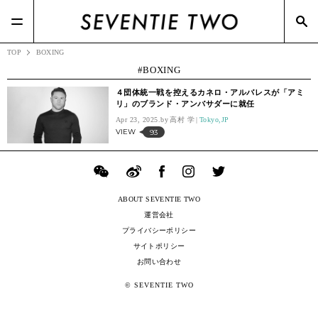
#Honeys(7)
#Ray-Ban(1)
#RIZAP(3)
#TSIホールディングス(21)
#BOTTEGA VENETA(7)
#Zoff(21)
#メガネスーパー(2)
TOP
BOXING
BOXING
４団体統一戦を控えるカネロ・アルバレスが「アミ
リ」のブランド・アンバサダーに就任
Apr 23, 2025.
高村 学
Tokyo,JP
VIEW
93
ABOUT SEVENTIE TWO
運営会社
プライバシーポリシー
サイトポリシー
お問い合わせ
© SEVENTIE TWO