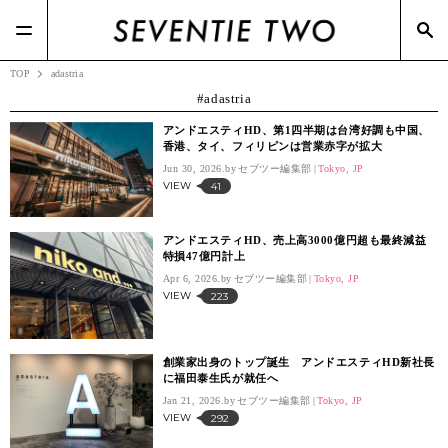
TOP
adastria
adastria
アンドエスティHD、第1四半期は台湾好調も中国、
香港、タイ、フィリピンは営業赤字が拡大
Jun 30, 2026.
セブツー編集部
Tokyo, JP
VIEW
41
アンドエスティHD、売上高3000億円超も最終減益
特損47億円計上
Apr 6, 2026.
セブツー編集部
Tokyo, JP
VIEW
223
創業家出身のトップ誕生 アンドエスティHD新社長
に福田泰生氏が就任へ
Jan 21, 2026.
セブツー編集部
Tokyo, JP
VIEW
292