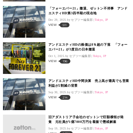
「フォーエバー21」撤退、ゼットン不祥事 アンド
エスティHD第3四半期の現在地
Dec 29, 2025.
セブツー編集部
Tokyo, JP
VIEW
511
アンドエスティHDの株価は8％超の下落 「フォー
エバー21」が3度目の日本撤退
Oct 1, 2025.
セブツー編集部
Tokyo, JP
VIEW
196
アンドエスティHD中間決算 売上高が最高でも営業
利益が2割減の背景
Sep 30, 2025.
セブツー編集部
Tokyo, JP
VIEW
214
旧アダストリア子会社のゼットンで巨額横領が発
覚 元社員が1億7000万円を着服で懲戒解雇
Sep 19, 2025.
セブツー編集部
Tokyo, JP