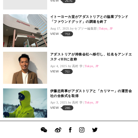
VIEW
2676
イトーヨーカ堂がアダストリアとの協業ブランド
「ファウンドグッド」の調達を終了
Aug 17, 2025.
セブツー編集部
Tokyo, JP
VIEW
753
アダストリアが持株会社へ移行し、社名をアンドエ
スティHDに改称
Apr 4, 2025.
高村 学
Tokyo, JP
VIEW
751
伊藤忠商事がアダストリアと「カリマー」の運営会
社の全株式を取得
Apr 3, 2025.
高村 学
Tokyo, JP
VIEW
285