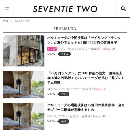
#Ray-Ban(1)
#RIZAP(3)
#Dries Van Noten(2)
#Dior(8)
#ポップアップ(3)
#メガネスーパー(2)
TOP
BALMUDA
BALMUDA
バルミューダの中間決算は「セイリング・ランタ
ン」が海外でヒットも3億1400万円の営業赤字
NEW
Aug 7, 2026.
セブツー編集部
Tokyo, JP
VIEW
2384
「55万円ランタン」に1000件超の注文 国内売上
30％減と苦戦続くもバルミューダが挑む「超プレミ
アム戦略」
May 15, 2026.
セブツー編集部
Tokyo, JP
VIEW
209
バルミューダの通期決算は15億円の最終赤字 全カ
テゴリー二桁減が意味するもの
Feb 10, 2026.
セブツー編集部
Tokyo, JP
VIEW
443