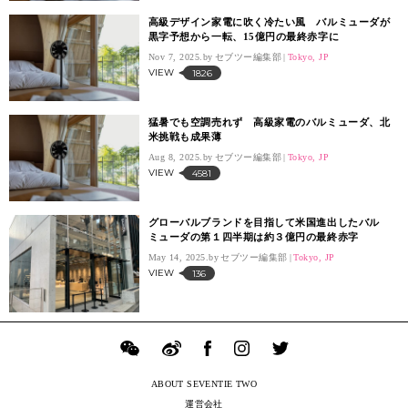
高級デザイン家電に吹く冷たい風 バルミューダが
黒字予想から一転、15億円の最終赤字に
Nov 7, 2025.
セブツー編集部
Tokyo, JP
VIEW
1826
猛暑でも空調売れず 高級家電のバルミューダ、北
米挑戦も成果薄
Aug 8, 2025.
セブツー編集部
Tokyo, JP
VIEW
4581
グローバルブランドを目指して米国進出したバル
ミューダの第１四半期は約３億円の最終赤字
May 14, 2025.
セブツー編集部
Tokyo, JP
VIEW
136
ABOUT SEVENTIE TWO
運営会社