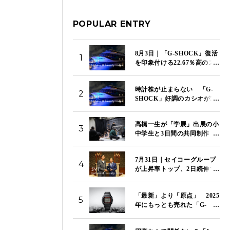
POPULAR ENTRY
8月3日｜「G-SHOCK」復活
1
を印象付ける22.67％高のス
トップ高でカシオが上昇率
トップ 「SVT インデック
時計株が止まらない 「G-
ス」は14,117ポイント
2
SHOCK」好調のカシオが5
日続伸 セイコー、シチズン
も4％超の上昇 「SVT イン
髙橋一生が「学展」出展の小
デックス」は14,081ポイント
3
中学生と3日間の共同制作
｜8月4日
特別映像「関わり混ざる三日
間」を国立新美術館で初上映
7月31日｜セイコーグループ
4
が上昇率トップ、2日続伸で
14.44％高 下落率トップは
資生堂、2日続落で9.61％
「最新」より「原点」 2025
安 「SVT インデックス」
5
年にもっとも売れた「G-
は13,967ポイント
SHOCK」はこのモデルだ