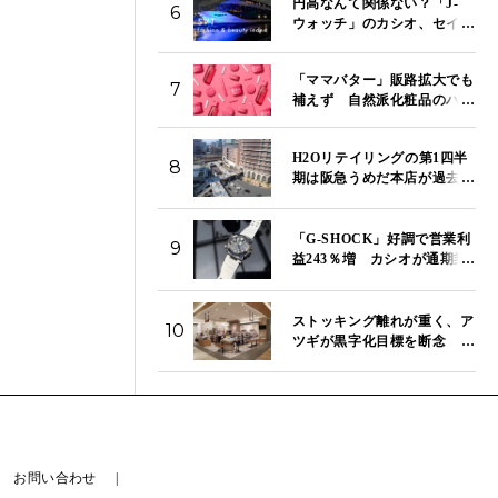
円高なんて関係ない？「J-
6
ウォッチ」のカシオ、セイ
コー、シチズンが今日もそ
ろって続伸 「SVT イン
「ママバター」販路拡大でも
デックス」は13,980ポイント
7
補えず 自然派化粧品のハウ
｜8月5日
ス オブ ローゼ、第1四半期は
営業赤字が拡大
H2Oリテイリングの第1四半
8
期は阪急うめだ本店が過去最
高売り上げ 東宝株売却益で
純利益は157.9％増
「G-SHOCK」好調で営業利
9
益243％増 カシオが通期業
績を上方修正で売上高は3000
億円へ
ストッキング離れが重く、ア
10
ツギが黒字化目標を断念 役
員報酬減額で立て直しを急ぐ
お問い合わせ