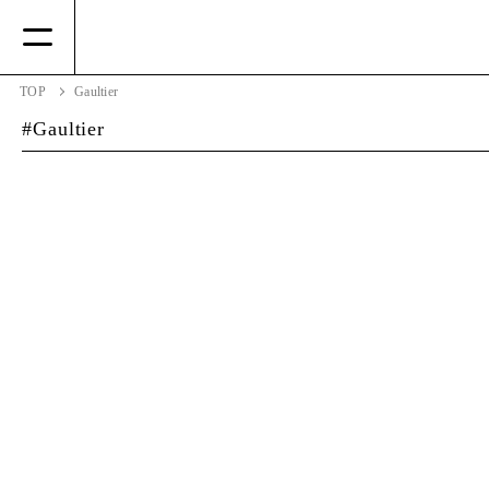
TOP
Gaultier
Gaultier