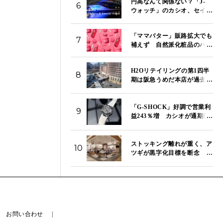
円高なんて関係ない？「J-
6
ウォッチ」のカシオ、セイ
コー、シチズンが今日もそ
ろって続伸 「SVT イン
「ママバター」販路拡大でも
デックス」は13,980ポイント
7
補えず 自然派化粧品のハウ
｜8月5日
ス オブ ローゼ、第1四半期は
営業赤字が拡大
H2Oリテイリングの第1四半
8
期は阪急うめだ本店が過去最
高売り上げ 東宝株売却益で
純利益は157.9％増
「G-SHOCK」好調で営業利
9
益243％増 カシオが通期業
績を上方修正で売上高は3000
億円へ
ストッキング離れが重く、ア
10
ツギが黒字化目標を断念 役
員報酬減額で立て直しを急ぐ
お問い合わせ