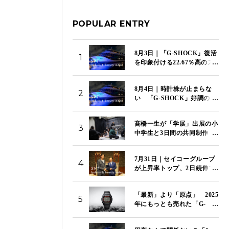
POPULAR ENTRY
8月3日｜「G-SHOCK」復活
1
を印象付ける22.67％高のス
トップ高でカシオが上昇率
トップ 「SVT インデック
8月4日｜時計株が止まらな
ス」は14,117ポイント
2
い 「G-SHOCK」好調のカ
シオが5日続伸 セイコー、
シチズンも4％超の上昇
髙橋一生が「学展」出展の小
「SVT インデックス」は
3
中学生と3日間の共同制作
14,081ポイント
特別映像「関わり混ざる三日
間」を国立新美術館で初上映
7月31日｜セイコーグループ
4
が上昇率トップ、2日続伸で
14.44％高 下落率トップは
資生堂、2日続落で9.61％
「最新」より「原点」 2025
安 「SVT インデックス」
5
年にもっとも売れた「G-
は13,967ポイント
SHOCK」はこのモデルだ