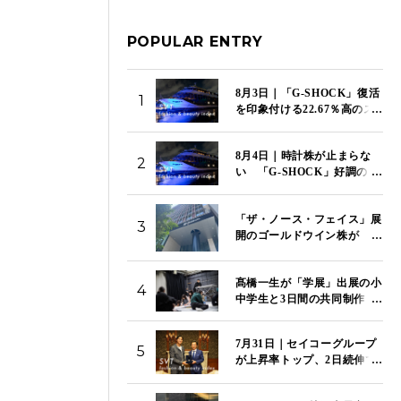
POPULAR ENTRY
8月3日｜「G-SHOCK」復活
1
を印象付ける22.67％高のス
トップ高でカシオが上昇率
トップ 「SVT インデック
8月4日｜時計株が止まらな
ス」は14,117ポイント
2
い 「G-SHOCK」好調のカ
シオが5日続伸 セイコー、
シチズンも4％超の上昇
「ザ・ノース・フェイス」展
「SVT インデックス」は
3
開のゴールドウイン株が
14,081ポイント
9.15％急落 営業利益82％減
と中間予想引き下げで失望売
髙橋一生が「学展」出展の小
り
4
中学生と3日間の共同制作
特別映像「関わり混ざる三日
間」を国立新美術館で初上映
7月31日｜セイコーグループ
5
が上昇率トップ、2日続伸で
14.44％高 下落率トップは
資生堂、2日続落で9.61％