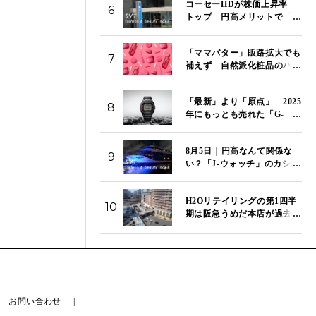
コーセーHDが株価上昇率
安 「SVT インデックス」
6
トップ 円高メリットで「J-
は13,967ポイント
ビューティ」のコーセー、資
生堂、ポーラが市場をけん
「ママバター」販路拡大でも
引 「SVT インデックス」
7
補えず 自然派化粧品のハウ
は14,272ポイント｜8月6日
ス オブ ローゼ、第1四半期は
営業赤字が拡大
「最新」より「原点」 2025
8
年にもっとも売れた「G-
SHOCK」はこのモデルだ
8月5日｜円高なんて関係な
9
い？「J-ウォッチ」のカシ
オ、セイコー、シチズンが今
日もそろって続伸 「SVT
H2Oリテイリングの第1四半
インデックス」は13,980ポイ
10
期は阪急うめだ本店が過去最
ント
高売り上げ 東宝株売却益で
純利益は157.9％増
お問い合わせ