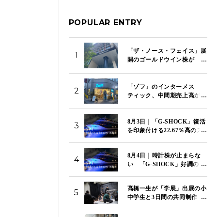
POPULAR ENTRY
「ザ・ノース・フェイス」展
1
開のゴールドウイン株が
9.15％急落 営業利益82％減
と中間予想引き下げで失望売
り
「ゾフ」のインターメス
2
ティック、中間期売上高が8
割増 「メガネスーパー」傘
下入りと「めのため、未来の
8月3日｜「G-SHOCK」復活
ため」の目黒蓮CMで成長加
3
を印象付ける22.67％高のス
速
トップ高でカシオが上昇率
トップ 「SVT インデック
8月4日｜時計株が止まらな
ス」は14,117ポイント
4
い 「G-SHOCK」好調のカ
シオが5日続伸 セイコー、
シチズンも4％超の上昇
髙橋一生が「学展」出展の小
「SVT インデックス」は
5
中学生と3日間の共同制作
14,081ポイント
特別映像「関わり混ざる三日
間」を国立新美術館で初上映