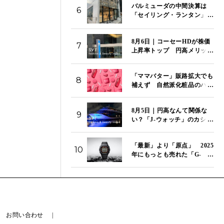
バルミューダの中間決算は
6
「セイリング・ランタン」が
海外でヒットも3億1400万円
の営業赤字
8月6日｜コーセーHDが株価
7
上昇率トップ 円高メリット
で「J-ビューティ」のコー
セー、資生堂、ポーラが市場
「ママバター」販路拡大でも
をけん引 「SVT インデッ
8
補えず 自然派化粧品のハウ
クス」は14,272ポイント
ス オブ ローゼ、第1四半期は
営業赤字が拡大
8月5日｜円高なんて関係な
9
い？「J-ウォッチ」のカシ
オ、セイコー、シチズンが今
日もそろって続伸 「SVT
「最新」より「原点」 2025
インデックス」は13,980ポイ
10
年にもっとも売れた「G-
ント
SHOCK」はこのモデルだ
お問い合わせ