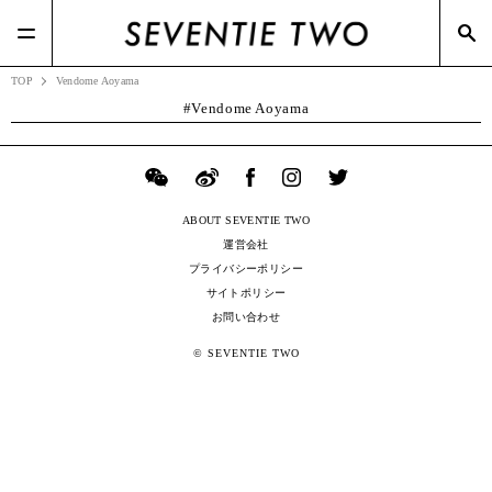
#Beams(2)
#ファーストリテイリング(44)
#Dries Van Noten(2)
#ポップアップ(3)
#Dior(8)
#メガネスーパー(2)
TOP
Vendome Aoyama
Vendome Aoyama
ABOUT SEVENTIE TWO
運営会社
プライバシーポリシー
サイトポリシー
お問い合わせ
© SEVENTIE TWO