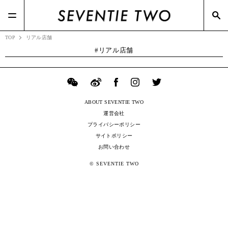
#RIZAP(3)
#スニーカー(3)
#TSIホールディングス(21)
#BOTTEGA VENETA(7)
#ポップアップ(3)
#Zoff(19)
#メガネスーパー(2)
TOP
リアル店舗
リアル店舗
ABOUT SEVENTIE TWO
運営会社
プライバシーポリシー
サイトポリシー
お問い合わせ
© SEVENTIE TWO