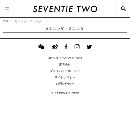
#Ray-Ban(1)
#RIZAP(3)
#ファーストリテイリング(44)
#Dries Van Noten(2)
#Dior(8)
#ポップアップ(3)
#メガネスーパー(2)
TOP
リエンダ・スエルタ
リエンダ・スエルタ
ABOUT SEVENTIE TWO
運営会社
プライバシーポリシー
サイトポリシー
お問い合わせ
© SEVENTIE TWO