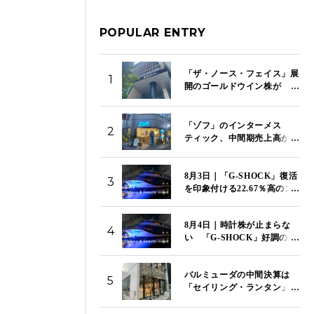
POPULAR ENTRY
「ザ・ノース・フェイス」展
1
開のゴールドウイン株が
9.15％急落 営業利益82％減
と中間予想引き下げで失望売
り
「ゾフ」のインターメス
2
ティック、中間期売上高が8
割増 「メガネスーパー」傘
下入りと「めのため、未来の
8月3日｜「G-SHOCK」復活
ため」の目黒蓮CMで成長加
3
を印象付ける22.67％高のス
速
トップ高でカシオが上昇率
トップ 「SVT インデック
8月4日｜時計株が止まらな
ス」は14,117ポイント
4
い 「G-SHOCK」好調のカ
シオが5日続伸 セイコー、
シチズンも4％超の上昇
バルミューダの中間決算は
「SVT インデックス」は
5
「セイリング・ランタン」が
14,081ポイント
海外でヒットも3億1400万円
の営業赤字