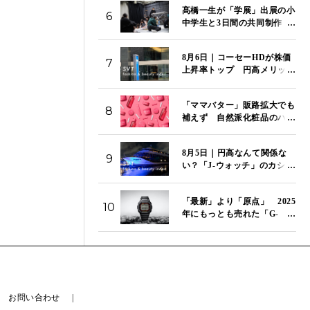
髙橋一生が「学展」出展の小
6
中学生と3日間の共同制作
特別映像「関わり混ざる三日
間」を国立新美術館で初上映
8月6日｜コーセーHDが株価
7
上昇率トップ 円高メリット
で「J-ビューティ」のコー
セー、資生堂、ポーラが市場
「ママバター」販路拡大でも
をけん引 「SVT インデッ
8
補えず 自然派化粧品のハウ
クス」は14,272ポイント
ス オブ ローゼ、第1四半期は
営業赤字が拡大
8月5日｜円高なんて関係な
9
い？「J-ウォッチ」のカシ
オ、セイコー、シチズンが今
日もそろって続伸 「SVT
「最新」より「原点」 2025
インデックス」は13,980ポイ
10
年にもっとも売れた「G-
ント
SHOCK」はこのモデルだ
お問い合わせ