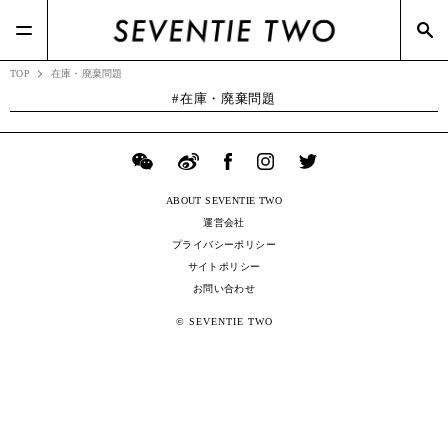
#Honeys(7)
#RIZAP(3)
#Dries Van Noten(2)
#スニーカー(3)
#BOTTEGA VENETA(7)
#ポップアップ(3)
#Zoff(19)
#メガネスーパー(2)
TOP
在庫・廃棄問題
在庫・廃棄問題
ABOUT SEVENTIE TWO
運営会社
プライバシーポリシー
サイトポリシー
お問い合わせ
© SEVENTIE TWO