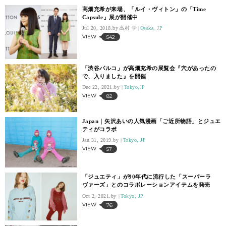
高畑充希が来場、「ルイ・ヴィトン」の「Time
Capsule」展が開催中
Jul 20, 2018.
高村 学
Osaka, JP
VIEW
542
「渋谷パルコ」が高畑充希の展覧会『穴があったの
で、入りました』を開催
Dec 22, 2021.
Tokyo,JP
VIEW
82
Japan｜矢沢あいの人気漫画「ご近所物語」とジュエ
ティがコラボ
Jan 31, 2019.
Tokyo, JP
VIEW
57
「ジュエティ」が90年代に流行した「スーパーラ
ヴァーズ」とのコラボレーションアイテムを発売
Oct 2, 2021.
Tokyo, JP
VIEW
76