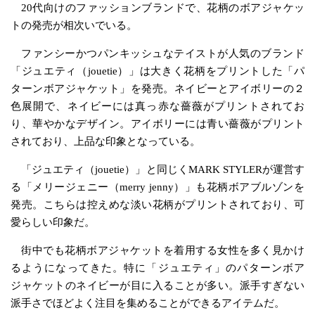
20代向けのファッションブランドで、花柄のボアジャケッ
トの発売が相次いでいる。
ファンシーかつパンキッシュなテイストが人気のブランド
「ジュエティ（jouetie）」は大きく花柄をプリントした「パ
ターンボアジャケット」を発売。ネイビーとアイボリーの２
色展開で、ネイビーには真っ赤な薔薇がプリントされてお
り、華やかなデザイン。アイボリーには青い薔薇がプリント
されており、上品な印象となっている。
「ジュエティ（jouetie）」と同じくMARK STYLERが運営す
る「メリージェニー（merry jenny）」も花柄ボアブルゾンを
発売。こちらは控えめな淡い花柄がプリントされており、可
愛らしい印象だ。
街中でも花柄ボアジャケットを着用する女性を多く見かけ
るようになってきた。特に「ジュエティ」のパターンボア
ジャケットのネイビーが目に入ることが多い。派手すぎない
派手さでほどよく注目を集めることができるアイテムだ。