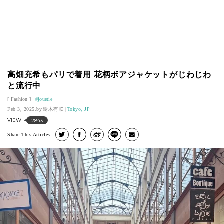
高畑充希もパリで着用 花柄ボアジャケットがじわじわ
と流行中
Fashion
jouetie
Feb 3, 2025.
鈴木有咲
Tokyo, JP
VIEW
2843
Share This Articles