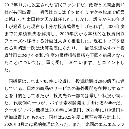
2013年11月に設立された官民ファンドだ。政府と民間企業15
社が共同出資し、初代社長にはイッセイ ミヤケや松屋で経営
に携わった太田伸之氏が就任した。しかし、設立から10年以
上が経過した現在も十分な投資成果を上げられず、2028年度
までに累積損失を解消し、2029年度から本格的な投資回収
フェーズへ移行する計画は大きく後退した。現在トップを務
める川﨑憲一氏は決算発表にあたり、「最低限達成すべき投
資計画における令和7年度の累積損益目標を下回る結果となっ
たことについては、重く受け止めています」とコメントし
た。
同機構はこれまで83件に投資し、投資総額は2040億円に達
している。日本の商品やサービスの海外展開を後押しするこ
とを目的としてきたが、投資先の一部では厳しい状況が続い
た。代表例の一つが、バイオ素材開発を手掛けるSpiberだ。
クールジャパン機構は2018年に30億円、2021年に110億円を
追加出資したものの、同社は2025年度に巨額赤字を計上し、
2026年3月には私的整理に入った。また、米国のエムエムラフ