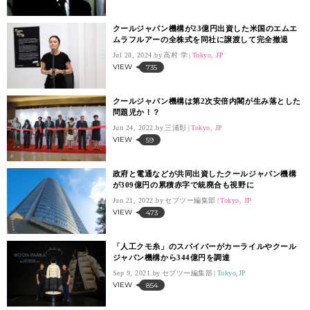
クールジャパン機構が23億円出資した米国のエムエ
ムラフルアーの全株式を同社に譲渡して完全撤退
Jul 28, 2024.
高村 学
Tokyo, JP
VIEW
735
クールジャパン機構は第2次安倍内閣が生み落とした
問題児か！？
Jun 24, 2022.
三浦彰
Tokyo, JP
VIEW
59
政府と電通などが共同出資したクールジャパン機構
が309億円の累積赤字で統廃合も視野に
Jun 21, 2022.
セブツー編集部
Tokyo, JP
VIEW
473
「人工クモ糸」のスパイバーがカーライルやクール
ジャパン機構から344億円を調達
Sep 9, 2021.
セブツー編集部
Tokyo,JP
VIEW
854