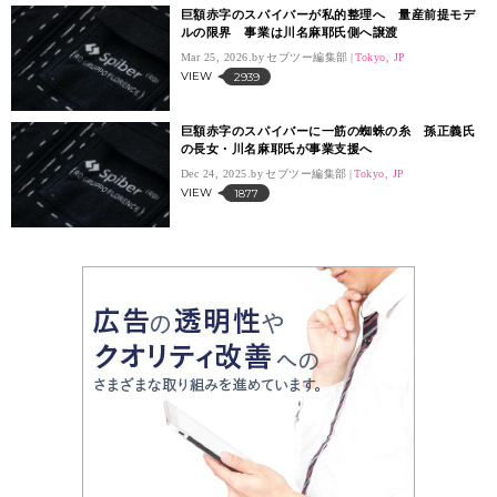
巨額赤字のスパイバーが私的整理へ 量産前提モデ
ルの限界 事業は川名麻耶氏側へ譲渡
Mar 25, 2026.
セブツー編集部
Tokyo, JP
VIEW
2939
巨額赤字のスパイバーに一筋の蜘蛛の糸 孫正義氏
の長女・川名麻耶氏が事業支援へ
Dec 24, 2025.
セブツー編集部
Tokyo, JP
VIEW
1877