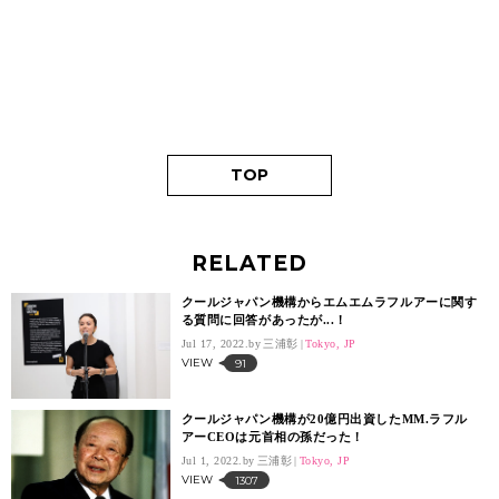
TOP
RELATED
クールジャパン機構からエムエムラフルアーに関す
る質問に回答があったが...！
Jul 17, 2022.
三浦彰
Tokyo, JP
VIEW
91
クールジャパン機構が20億円出資したMM.ラフル
アーCEOは元首相の孫だった！
Jul 1, 2022.
三浦彰
Tokyo, JP
VIEW
1307