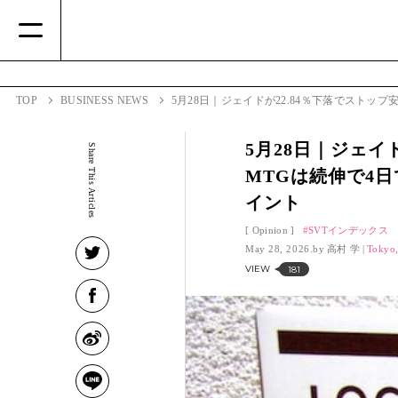
TOP
BUSINESS NEWS
5月28日｜ジェイドが22.84％下落でストップ安
5月28日｜ジェイ
Share This Articles
MTGは続伸で4日で
イント
Opinion
SVTインデックス
May 28, 2026.
高村 学
Tokyo,
VIEW
181