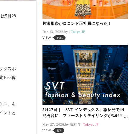
は5月28
片瀬那奈がロコンド正社員になった！
Dec 13, 2022.
Tokyo,JP
VIEW
1415
ックスポ
1053億
クス」を
5月27日｜「SVT インデックス」急反発で44
ポイントと
兆円台に ファーストリテイリングが3.06％上
昇、アシックスも3.07％上昇
May 27, 2026.
高村 学
Tokyo, JP
VIEW
137