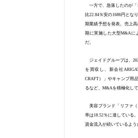
一方で、急落したのが「
比22.84％安の1686円
期業績予想を発表。売上高は
期に実施した大型M&Aに
だ。
ジェイドグループは、2
を買収し、新会社ARIG
CRAFT）」やキャンプ用
るなど、M&Aを積極化し
美容ブランド「リファ（R
率は18.52％に達してい
資金流入が続いているよう