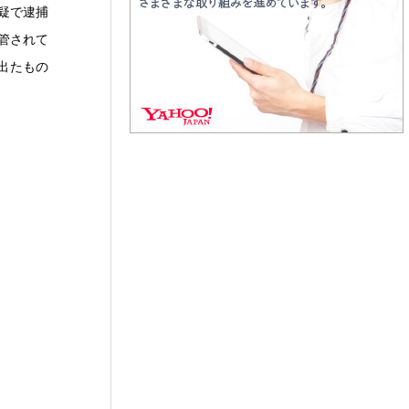
容疑で逮捕
保管されて
出たもの