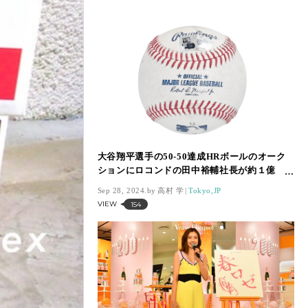
大谷翔平選手の50-50達成HRボールのオーク
ションにロコンドの田中裕輔社長が約１億
5000万円で入札
Sep 28, 2024.
高村 学
Tokyo,JP
VIEW
154