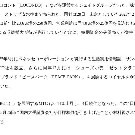
ロコンド（LOCONDO）」などを運営するジェイドグループだった。株
となり、ストップ安水準まで売られた。同社は28日、未定としていた2027年
前年比28.6％増の250億円、営業利益は同4.0％増の25億円を見込む
よる収益拡大期待が先行していただけに、短期資金の失望売りが集中
025年3月にベネッセコーポレーション が発行する生活実用情報誌「サ
ATO社を設立。さらに同年12月には、シューズ小売「ゼットクラフ
品ブランド「ピースパーク（PEACE PARK）」を展開するロイヤルを
ていた。
eFa）」を展開するMTG は6.44％上昇し、4日続伸となった。この4
る。5月26日に国内大手証券会社が目標株価を引き上げたことが材料視さ
だ。