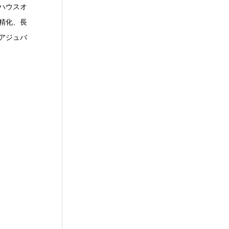
、ハウスオ
精化、長
アジュバ