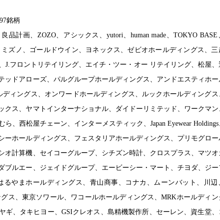
97銘柄
画、ZOZO、アシックス、yutori、human made、TOKYO BAS
AL、ミズノ、ゴールドウイン、ヨネックス、ゼビオホールディングス、三
、J.フロントリテイリング、エイチ・ツー・オー リテイリング、松屋、
テッドアローズ、パルグループホールディングス、アンドエスティホー
ールディングス、オンワードホールディングス、ルックホールディングス
ックス、ヤマトインターナショナル、ダイドーリミテッド、ワークマン
西松屋チェーン、インターメスティック、Japan Eyewear Holding
シーホールディングス、フェスタリアホールディングス、プリモグロー
シオ計算機、セイコーグループ、シチズン時計、クロスプラス、マツオ
ダブルエー、ジェイドグループ、エービーシー・マート、チヨダ、ジー
、はるやまホールディングス、青山商事、コナカ、ムーンバット、川辺
ングス、東京ソワール、ワコールホールディングス、MRKホールディン
ヤギ、タキヒヨー、GSIクレオス、島精機製作所、セーレン、資生堂、