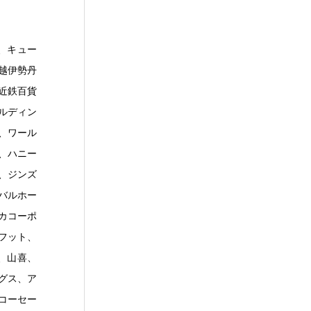
E、キュー
越伊勢丹
近鉄百貨
ルディン
、ワール
、ハニー
s、ジンズ
バルホー
カコーポ
フット、
、山喜、
グス、ア
コーセー