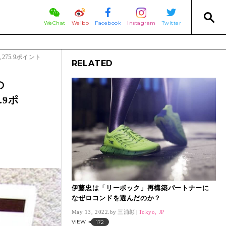
WeChat
Weibo
Facebook
Instagram
Twitter
275.9ポイント
RELATED
の
.9ポ
伊藤忠は「リーボック」再構築パートナーに
なぜロコンドを選んだのか？
May 13, 2022.
三浦彰
Tokyo, JP
VIEW
172