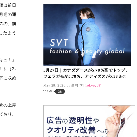
価は前日
2月期の通
ものの、前
したよう
ンキュ！」
ト（Z-
5月27日｜カナダグースが5.78％高でトップ、
フェラガモが5.78％、アディダスが5.38％の上
傘下に収め
昇 「SVT グローバル」はほぼ全面高
May 28, 2026.
高村 学
Tokyo, JP
VIEW
28
日間の上昇
れており、