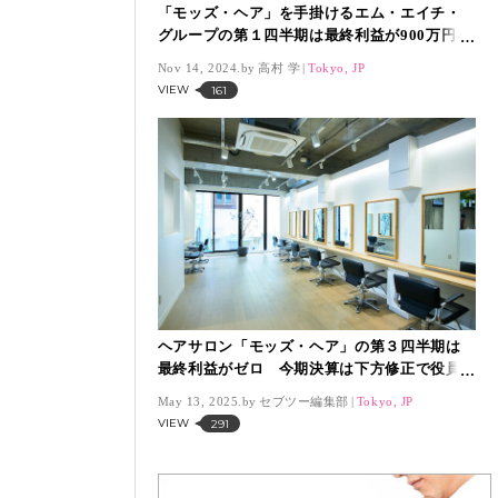
「モッズ・ヘア」を手掛けるエム・エイチ・
グループの第１四半期は最終利益が900万円の
赤字
Nov 14, 2024.
高村 学
Tokyo, JP
VIEW
161
ヘアサロン「モッズ・ヘア」の第３四半期は
最終利益がゼロ 今期決算は下方修正で役員
報酬を減額
May 13, 2025.
セブツー編集部
Tokyo, JP
VIEW
291