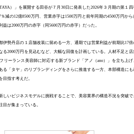
AYA）」を展開する田谷が７月30日に発表した2026年３月期の第１
％減の12億8500万円、営業赤字は1500万円と前年同期の4500万円か
益は2000万円の赤字（同5600万円の赤字）だった。
都伊勢丹店の１店舗改装に留める一方、通期では営業利益が前期比17倍の
なる2000万円を見込むなど、大幅な回復を計画している。人材不足と店
フリーランス美容師に対応する新ブランド「アノ（ano）」を立ち上げ
ある「タヤ」のリブランディングをさらに推進する一方、本部構造にも
を目指す考えだ。
新しいビジネスモデルに挑戦することで、美容業界の構造不況を突破で
注目が集まっている。