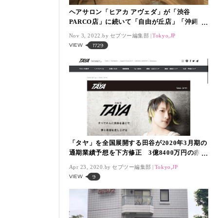
ヘアサロン「ヒアカ アヴェダ」が「渋谷
PARCO店」に続いて「自由が丘店」「沖縄
PARCOCITY店」を閉店
Nov 3, 2022.
セブツー編集部
Tokyo,JP
VIEW
1729
「タヤ」を全国展開する田谷が2020年3月期の
通期業績予想を下方修正 3億8400万円の赤字
に
Apr 23, 2020.
セブツー編集部
Tokyo,JP
VIEW
9