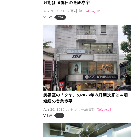
月期は10億円の最終赤字
Apr 30, 2021.
高村 学
Tokyo, JP
VIEW
124
美容室の「タヤ」の2023年３月期決算は４期
連続の営業赤字
Apr 28, 2023.
セブツー編集部
Tokyo,JP
VIEW
12