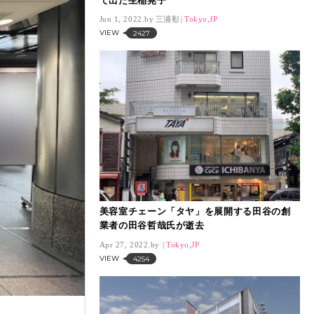
て出た生稲晃子
Jun 1, 2022.
三浦彰
Tokyo,JP
VIEW
2427
美容室チェーン「タヤ」を展開する田谷の創
業者の田谷哲哉氏が逝去
Apr 27, 2022.
Tokyo,JP
VIEW
4254