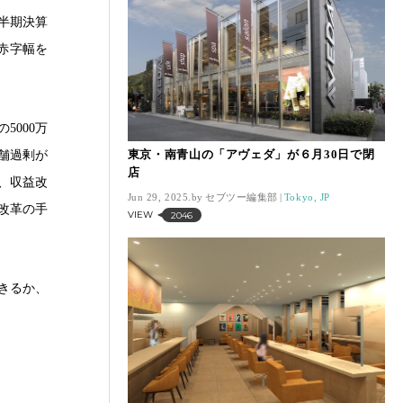
四半期決算
ら赤字幅を
5000万
東京・南青山の「アヴェダ」が６月30日で閉
舗過剰が
店
、収益改
Jun 29, 2025.
セブツー編集部
Tokyo, JP
改革の手
VIEW
2046
きるか、