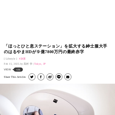
「ほっとひと息ステーション」を拡大する紳士服大手
のはるやまHDが９億7800万円の最終赤字
Lifestyle
決算
Feb 15, 2025.
高村 学
Tokyo, JP
VIEW
418
Share This Articles