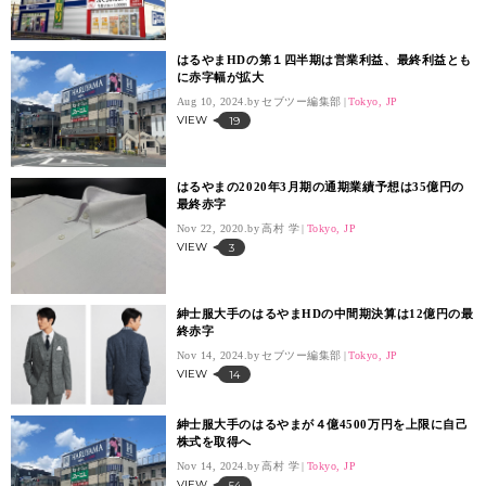
はるやまHDの第１四半期は営業利益、最終利益とも
に赤字幅が拡大
Aug 10, 2024.
セブツー編集部
Tokyo, JP
VIEW
19
はるやまの2020年3月期の通期業績予想は35億円の
最終赤字
Nov 22, 2020.
高村 学
Tokyo, JP
VIEW
3
紳士服大手のはるやまHDの中間期決算は12億円の最
終赤字
Nov 14, 2024.
セブツー編集部
Tokyo, JP
VIEW
14
紳士服大手のはるやまが４億4500万円を上限に自己
株式を取得へ
Nov 14, 2024.
高村 学
Tokyo, JP
VIEW
54