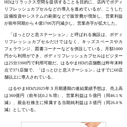
HDはリラックス空間を提供することを目的に、店内でボディ
リフレッシュカプセルなどの導入を進めているが、こうした
設備投資やシステムの刷新などで販管費が増加し、営業利益
が前年同期から４億5700万円減少し、営業赤字が拡大した。
「ほっとひと息ステーション」と呼ばれる施設は、ボディ
リフレッシュカプセルだけではなく、キッズスペースやカ
フェラウンジ、図書コーナーなどを併設している。月額1000
円から利用ができ、ボディリフレッシュカプセルはビジター
は25分3300円で利用可能だ。はるやまHDの店舗数は昨年末時
点で371店舗で、「ほっとひと息ステーション」はすでに60店
舗以上に導入されている。
はるやまHDの2025年３月期通期の連結業績予想は、売上高
は360億円（前年比0.2％増）、営業利益は５億円（同46.1％
減）、親会社株主に帰属する当期純利益は３億円（同26.0％
減）としている。