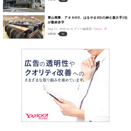
青山商事、アオキHD、はるやまHDの紳士服大手3社
が最終赤字
Aug 11, 2020.
セブツー編集部
Tokyo, JP
VIEW
31