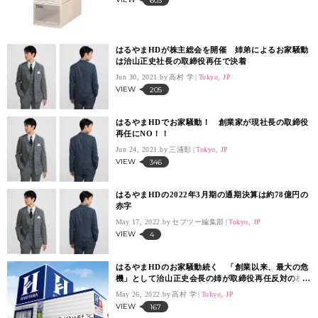
603
はるやまHDが株主総会を開催 姉弟によるお家騒動
は治山正史社長の取締役再任で決着
Jun 30, 2021.
高村 学
Tokyo, JP
VIEW
205
はるやまHDでお家騒動！ 創業家が現社長の取締役
再任にNO！！
Jun 24, 2021.
三浦彰
Tokyo, JP
VIEW
346
はるやまHDの2022年3月期の通期決算は約78億円の
赤字
May 17, 2022.
セブツー編集部
Tokyo, JP
VIEW
4
はるやまHDのお家騒動続く 「創業以来、最大の危
機」として治山正史会長の姉が取締役再任反対の株
主提案
May 26, 2022.
高村 学
Tokyo, JP
VIEW
167