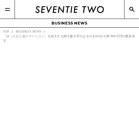
BUSINESS NEWS
TOP
BUSINESS NEWS
「ほっとひと息ステーション」を拡大する紳士服大手のはるやまHDが９億7800万円の最終赤
字