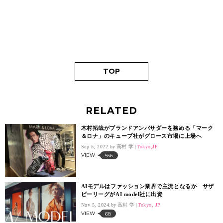
TOP
RELATED
木村拓哉がブランドアンバサダーを務める「マーク
＆ロナ」のキューブ社がグロース市場に上場へ
Sep 5, 2022.
高村 学
Tokyo,JP
VIEW
556
AIモデルはファッション業界で主流となるか サザ
ビーリーグがAI model社に出資
Nov 5, 2024.
高村 学
Tokyo, JP
VIEW
68