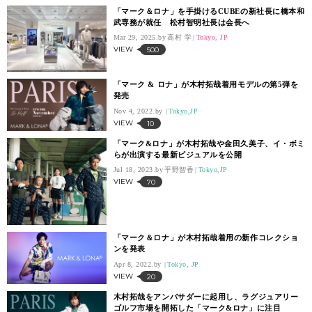
「マーク＆ロナ」を手掛けるCUBEの新社長に橋本和
武専務が就任 松村智明社長は会長へ
Mar 29, 2025.
高村 学
Tokyo, JP
VIEW
500
「マーク & ロナ」が木村拓哉着用モデルの第5弾を
発売
Nov 4, 2022.
Tokyo,JP
VIEW
10
「マーク&ロナ」が木村拓哉や金田久美子、イ・ボミ
らが出演する最新ビジュアルを公開
Jul 18, 2023.
平野智香
Tokyo,JP
VIEW
70
「マーク＆ロナ」が木村拓哉着用の新作コレクショ
ンを発表
Apr 8, 2022.
Tokyo, JP
VIEW
20
木村拓哉をアンバサダーに起用し、ラグジュアリー
ゴルフ市場を開拓した「マーク&ロナ」に注目