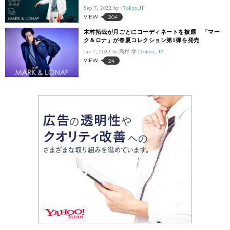
Sep 7, 2022.
Tokyo,JP
VIEW
204
木村拓哉が月ごとにコーディネートを披露 「マー
ク＆ロナ」が春夏コレクション第1弾を発売
Jan 7, 2022.
高村 学
Tokyo, JP
VIEW
24