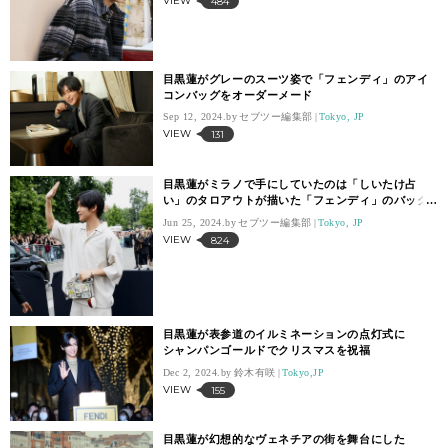
VIEW
484
目黒蓮がグレーのスーツ姿で「フェンディ」のアイ
コンバッグをオーダーメード
Sep 12, 2024.
セブツー編集部
Tokyo, JP
VIEW
131
目黒蓮がミラノで手にしていたのは「しいたけ占
い」のタロアウトが描いた「フェンディ」のバッグ
だった
Jun 25, 2024.
セブツー編集部
Tokyo, JP
VIEW
824
目黒蓮が表参道のイルミネーションの点灯式に
シャンパンゴールドでクリスマスを祝福
Dec 2, 2024.
鈴木有咲
Tokyo,JP
VIEW
155
目黒蓮が幻想的なヴェネチアの街を舞台にした