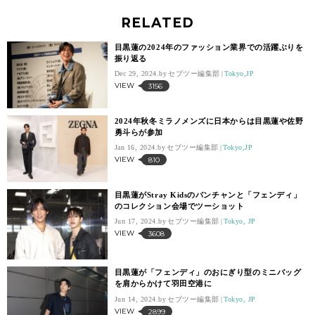
RELATED
目黒蓮の2024年のファッション業界での活躍ぶりを
振り返る
Dec 29, 2024.
セブツー編集部
Tokyo,JP
VIEW
3156
2024年秋冬ミラノメンズに日本からは目黒蓮や佐野
勇斗らが参加
Jan 16, 2024.
セブツー編集部
Tokyo,JP
VIEW
810
目黒蓮がStray Kidsのバンチャンと「フェンディ」
のコレクション会場でツーショット
Jun 17, 2024.
セブツー編集部
Tokyo, JP
VIEW
3608
目黒蓮が「フェンディ」のおにぎり型のミニバッグ
を肩からかけて羽田空港に
Jun 14, 2024.
セブツー編集部
Tokyo, JP
VIEW
2899