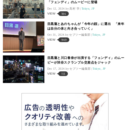
「フェンディ」のムービーに登場
Dec 12, 2024.
高村 学
Tokyo, JP
VIEW
184
目黒蓮とあのちゃんが「今年の顔」に選出 「来年
は自分の体と向き合っていく」
Oct 31, 2024.
セブツー編集部
Tokyo, JP
VIEW
949
目黒蓮と川口春奈が出演する「フェンディ」のムー
ビーが渋谷スクランブル交差点をジャック
Dec 17, 2024.
セブツー編集部
Tokyo, JP
VIEW
113