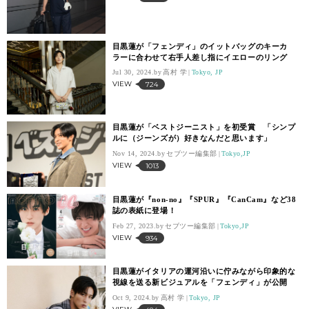
目黒蓮が「フェンディ」のイットバッグのキーカ
ラーに合わせて右手人差し指にイエローのリング
Jul 30, 2024.
高村 学
Tokyo, JP
VIEW
724
目黒蓮が「ベストジーニスト」を初受賞 「シンプ
ルに（ジーンズが）好きなんだと思います」
Nov 14, 2024.
セブツー編集部
Tokyo,JP
VIEW
1013
目黒蓮が『non-no』『SPUR』『CanCam』など38
誌の表紙に登場！
Feb 27, 2023.
セブツー編集部
Tokyo,JP
VIEW
934
目黒蓮がイタリアの運河沿いに佇みながら印象的な
視線を送る新ビジュアルを「フェンディ」が公開
Oct 9, 2024.
高村 学
Tokyo, JP