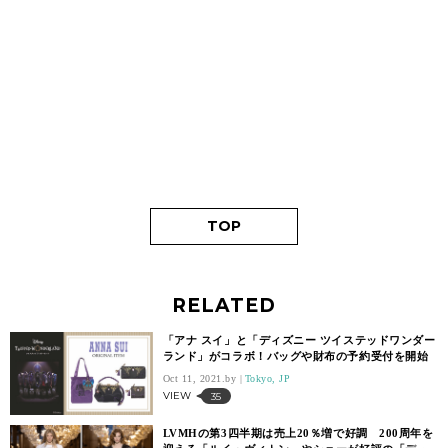
TOP
RELATED
「アナ スイ」と「ディズニー ツイステッドワンダー
ランド」がコラボ！バッグや財布の予約受付を開始
Oct 11, 2021.
Tokyo, JP
VIEW
35
LVMHの第3四半期は売上20％増で好調 200周年を