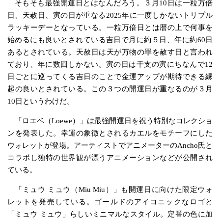
そもそも最強開運日とはなんだろう。３月10日は一粒万倍
日、天赦日、寅の日が重なる2025年に一度しかないトリプル
ラッキーデーとなっている。一粒万倍日とは暦の上で何事を
始めるにも良いとされている吉日で月に約５日、年に約60日
あるとされている。天赦日は天が万物の罪を赦す日と言われ
ており、年に数回しかない。寅の日は干支の寅にちなんで12
日ごとに巡ってくる吉日のことで金運アップが期待できる縁
起の良いとされている。この３つの開運日が重なるのが３月
10日というわけだ。
「ロエベ（Loewe）」は最強開運日を祝う特別なコレクショ
ンを発表した。幸運の象徴とされるカエルをモチーフにした
ウォレットが登場。アーティストでアニメーターのAncho氏と
コラボし独特の世界観が漂うアニメーションなどが公開され
ている。
「ミュウ ミュウ（Miu Miu）」も開運日に向けた限定ウォ
レットを発売している。ゴールドのアイコニックなロゴと
「ミュウ ミュウ」らしいミニマルなスタイル。定番の色に加