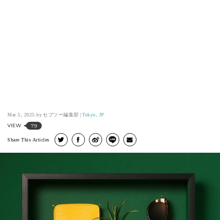
Mar 5, 2025.
セブツー編集部
Tokyo, JP
VIEW
79
Share This Articles