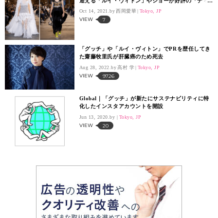
迎える「ルイ・ヴィトン」やショーが好評の「ディ
オール」が貢献
Oct 14, 2021.
西岡愛華
Tokyo, JP
VIEW
7
「グッチ」や「ルイ・ヴィトン」でPRを歴任してき
た齋藤牧里氏が肝臓癌のため死去
Aug 28, 2022.
高村 学
Tokyo, JP
VIEW
9726
Global｜「グッチ」が新たにサステナビリティに特
化したインスタアカウントを開設
Jun 13, 2020.
Tokyo, JP
VIEW
20