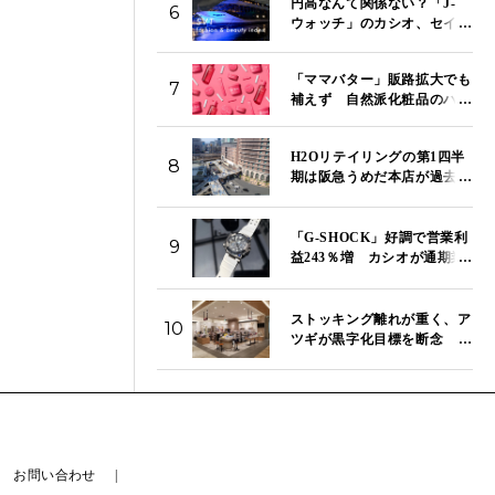
円高なんて関係ない？「J-
6
ウォッチ」のカシオ、セイ
コー、シチズンが今日もそ
ろって続伸 「SVT イン
「ママバター」販路拡大でも
デックス」は13,980ポイント
7
補えず 自然派化粧品のハウ
｜8月5日
ス オブ ローゼ、第1四半期は
営業赤字が拡大
H2Oリテイリングの第1四半
8
期は阪急うめだ本店が過去最
高売り上げ 東宝株売却益で
純利益は157.9％増
「G-SHOCK」好調で営業利
9
益243％増 カシオが通期業
績を上方修正で売上高は3000
億円へ
ストッキング離れが重く、ア
10
ツギが黒字化目標を断念 役
員報酬減額で立て直しを急ぐ
お問い合わせ