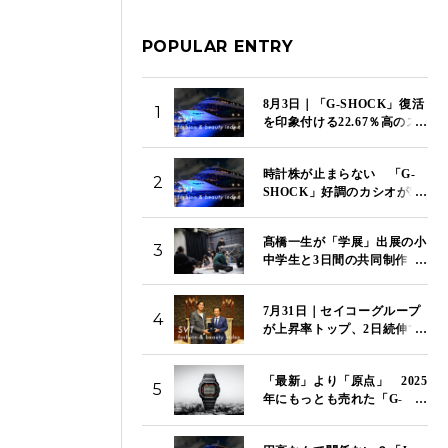
POPULAR ENTRY
8月3日｜「G-SHOCK」復活
1
を印象付ける22.67％高のス
トップ高でカシオが上昇率
トップ 「SVT インデック
時計株が止まらない 「G-
ス」は14,117ポイント
2
SHOCK」好調のカシオが5
日続伸 セイコー、シチズン
も4％超の上昇 「SVT イン
髙橋一生が「学展」出展の小
デックス」は14,081ポイント
3
中学生と3日間の共同制作
｜8月4日
特別映像「関わり混ざる三日
間」を国立新美術館で初上映
7月31日｜セイコーグループ
4
が上昇率トップ、2日続伸で
14.44％高 下落率トップは
資生堂、2日続落で9.61％
「最新」より「原点」 2025
安 「SVT インデックス」
5
年にもっとも売れた「G-
は13,967ポイント
SHOCK」はこのモデルだ