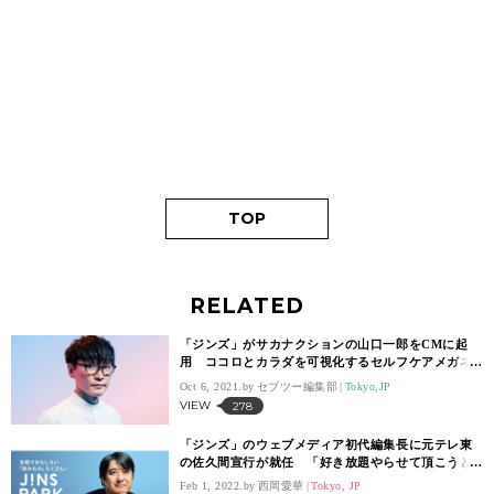
TOP
RELATED
「ジンズ」がサカナクションの山口一郎をCMに起
用 ココロとカラダを可視化するセルフケアメガネ
を発売
Oct 6, 2021.
セブツー編集部
Tokyo,JP
VIEW
278
「ジンズ」のウェブメディア初代編集長に元テレ東
の佐久間宣行が就任 「好き放題やらせて頂こうと
思います」
Feb 1, 2022.
西岡愛華
Tokyo, JP