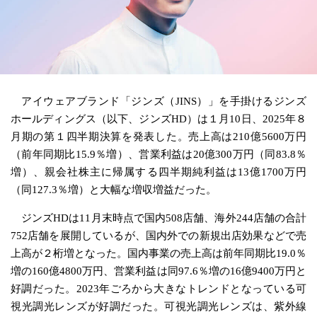
アイウェアブランド「ジンズ（JINS）」を手掛けるジンズ
ホールディングス（以下、ジンズHD）は１月10日、2025年８
月期の第１四半期決算を発表した。売上高は210億5600万円
（前年同期比15.9％増）、営業利益は20億300万円（同83.8％
増）、親会社株主に帰属する四半期純利益は13億1700万円
（同127.3％増）と大幅な増収増益だった。
ジンズHDは11月末時点で国内508店舗、海外244店舗の合計
752店舗を展開しているが、国内外での新規出店効果などで売
上高が２桁増となった。国内事業の売上高は前年同期比19.0％
増の160億4800万円、営業利益は同97.6％増の16億9400万円と
好調だった。2023年ごろから大きなトレンドとなっている可
視光調光レンズが好調だった。可視光調光レンズは、紫外線