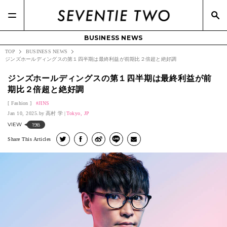
BUSINESS NEWS
TOP
BUSINESS NEWS
ジンズホールディングスの第１四半期は最終利益が前期比２倍超と絶好調
ジンズホールディングスの第１四半期は最終利益が前
期比２倍超と絶好調
Fashion
JINS
Jan 10, 2025.
高村 学
Tokyo, JP
VIEW
198
Share This Articles