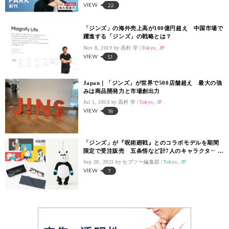
VIEW
22
「ジンズ」の海外売上高が100億円超え 中国市場で
躍進する「ジンズ」の戦略とは？
Nov 8, 2019.
高村 学
Tokyo, JP
VIEW
51
Japan｜「ジンズ」が世界で500店舗超え 最大の強
みは商品開発力と市場創出力
Jul 1, 2019.
高村 学
Tokyo, JP
VIEW
18
「ジンズ」が『呪術廻戦』とのコラボモデルを期間
限定で受注販売 五条悟など計7人のキャラクターが
メガネに
Sep 28, 2021.
セブツー編集部
Tokyo, JP
VIEW
7