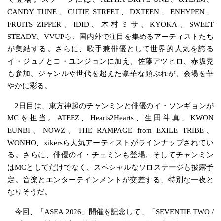
CANDY TUNE、CUTIE STREET、DXTEEN、ENHYPEN、
FRUITS ZIPPER、IDID、木村ミサ、KYOKA、SWEET
STEADY、VVUPら、国内外で注目を集めるアーティストたち
が集結する。さらに、歌手兼俳優として世界的人気を誇る
イ・ジュノとコ・ユンジョンに加え、佐藤アツヒロ、赤坂晃
も参加。ジャンルや世代を超えた豪華な顔ぶれが、会場を華
やかに彩る。
2日目は、東方神起のチャンミンと俳優のイ・ソンギョンが
MCを担当。ATEEZ、Hearts2Hearts、生田斗真、KWON
EUNBI、NOWZ、THE RAMPAGE from EXILE TRIBE、
WONHO、xikersら人気アーティストがラインナップされてい
る。さらに、俳優のイ・チェミンも登場。そしてチャンミン
はMCとしてだけでなく、スペシャルなソロステージも披露予
定。音楽とエンターテインメントが交差する、特別な一夜と
なりそうだ。
今回、「ASEA 2026」開催を記念して、「SEVENTIE TWO /