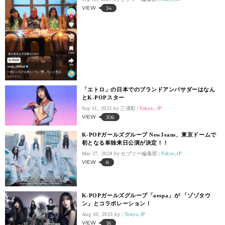
VIEW
34
「エトロ」の日本でのブランドアンバサダーはなん
とK-POPスター
Sep 11, 2023.
三浦彰
Tokyo, JP
VIEW
306
K-POPガールズグループ NewJeans、東京ドームで
初となる単独来日公演が決定！！
Mar 27, 2024.
セブツー編集部
Tokyo,JP
VIEW
8
K-POPガールズグループ「aespa」が 「ゾゾタウ
ン」とコラボレーション！
Aug 10, 2023.
Tokyo,JP
VIEW
18