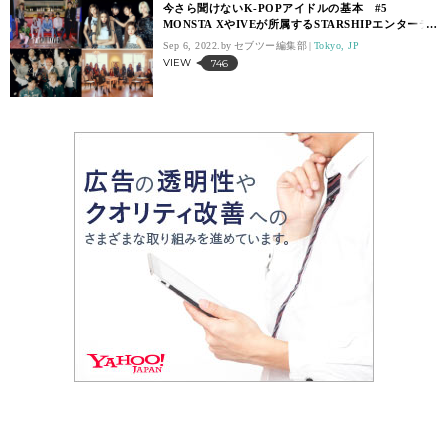
今さら聞けないK-POPアイドルの基本 #5
MONSTA XやIVEが所属するSTARSHIPエンターテ
インメント
Sep 6, 2022.
セブツー編集部
Tokyo, JP
VIEW
746