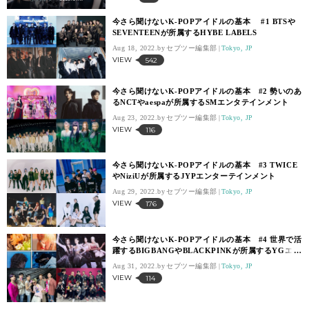
今さら聞けないK-POPアイドルの基本 #1 BTSや
SEVENTEENが所属するHYBE LABELS
Aug 18, 2022.
セブツー編集部
Tokyo, JP
VIEW
542
今さら聞けないK-POPアイドルの基本 #2 勢いのあ
るNCTやaespaが所属するSMエンタテインメント
Aug 23, 2022.
セブツー編集部
Tokyo, JP
VIEW
116
今さら聞けないK-POPアイドルの基本 #3 TWICE
やNiziUが所属するJYPエンターテインメント
Aug 29, 2022.
セブツー編集部
Tokyo, JP
VIEW
176
今さら聞けないK-POPアイドルの基本 #4 世界で活
躍するBIGBANGやBLACKPINKが所属するYGエン
ターテインメント
Aug 31, 2022.
セブツー編集部
Tokyo, JP
VIEW
114