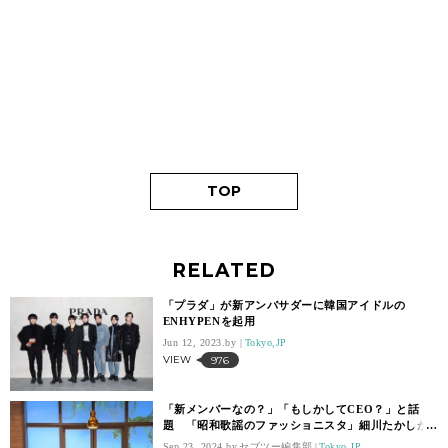
TOP
RELATED
「プラダ」が新アンバサダーに韓国アイドルの
ENHYPENを起用
Jun 12, 2023.
Tokyo,JP
VIEW
976
「新メンバーなの？」「もしかしてCEO？」と話
題 「昭和歌謡のファッショニスタ」細川たかしが
アイドルグループのSNSに登場
Sep 23, 2024.
セブツー編集部
Tokyo,JP