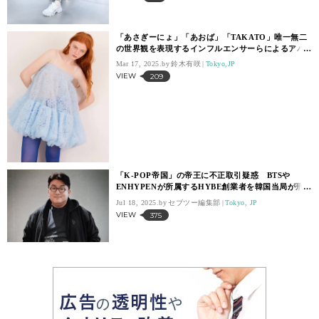
「あさぎーにょ」「あおば」「TAKATO」唯一無二
の世界観を表現するインフルエンサーらによるアパ
レルブランド３選
Mar 17, 2025.
鈴木有咲
Tokyo,JP
VIEW
209
「K-POP帝国」の帝王に不正取引疑惑 BTSや
ENHYPENが所属するHYBE創業者を韓国当局が刑
事告発
Jul 18, 2025.
セブツー編集部
Tokyo, JP
VIEW
375