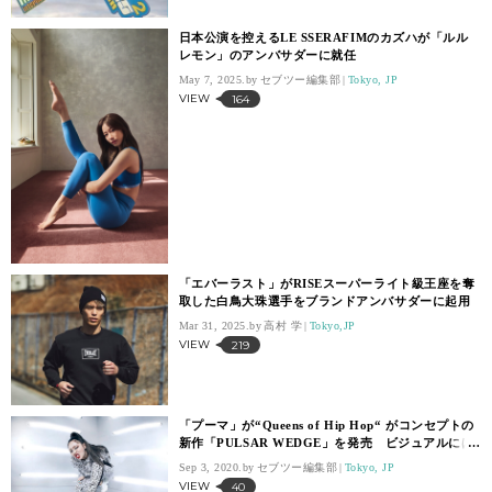
日本公演を控えるLE SSERAFIMのカズハが「ルル
レモン」のアンバサダーに就任
May 7, 2025.
セブツー編集部
Tokyo, JP
VIEW
164
「エバーラスト」がRISEスーパーライト級王座を奪
取した白鳥大珠選手をブランドアンバサダーに起用
Mar 31, 2025.
高村 学
Tokyo,JP
VIEW
219
「プーマ」が“Queens of Hip Hop“ がコンセプトの
新作「PULSAR WEDGE」を発売 ビジュアルには
ちゃんみなが登場
Sep 3, 2020.
セブツー編集部
Tokyo, JP
VIEW
40