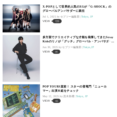
X-POPとして世界的人気のXGが「G-SHOCK」の
グローバルアンバサダーに就任
Jul 1, 2025.
セブツー編集部
Tokyo, JP
VIEW
139
多方面でクリエイティブな才能を発揮してきたStray
Kidsのリノが「グッチ」グローバル・アンバサダー
に就任
Jun 30, 2025.
セブツー編集部
Tokyo,JP
VIEW
91
POP YOURS直前！ スターの登竜門「ニューカ
マー」出演８組をチェック
May 12, 2025.
茂木美櫻
Tokyo, JP
VIEW
45