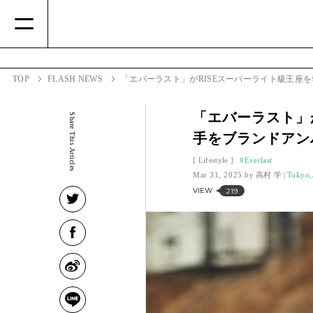
TOP
FLASH NEWS
「エバーラスト」がRISEスーパーライト級王座
「エバーラスト」
Share This Articles
手をブランドアン
Lifestyle
Everlast
Mar 31, 2025.
高村 学
Tokyo,
VIEW
219