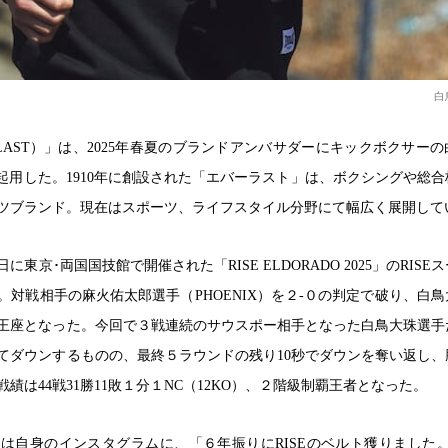
白
LAST）」は、2025年春夏のブランドアンバサダーにキックボクサー
N）を起用した。1910年に創設された「エバーラスト」は、ボクシングや総
ツブランド。現在はスポーツ、ライフスタイル分野にて幅広く展開して
に東京･両国国技館で開催された「RISE ELDORADO 2025」のRISE
対戦相手の麻火佑太郎選手（PHOENIX）を２-０の判定で破り、白
王座となった。今回で３戦連続のサウスポー相手となった白鳥大珠選手
てダウンするものの、最終５ラウンドの残り10秒でダウンを奪い返し、
績は44戦31勝11敗１分１NC（12KO）、２階級制覇王者となった。
は自身のインスタグラムに、「６年振りにRISEのベルト獲りました。