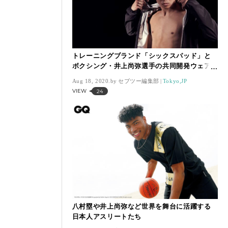
トレーニングブランド「シックスパッド」と
ボクシング・井上尚弥選手の共同開発ウェア
が発売
Aug 18, 2020.
セブツー編集部
Tokyo,JP
VIEW
24
八村塁や井上尚弥など世界を舞台に活躍する
日本人アスリートたち