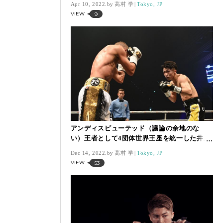
Apr 10, 2022.
高村 学
Tokyo, JP
VIEW
9
アンディスピューテッド（議論の余地のな
い）王者として4団体世界王座を統一した井上
尚弥がついに切手に！
Dec 14, 2022.
高村 学
Tokyo, JP
VIEW
53