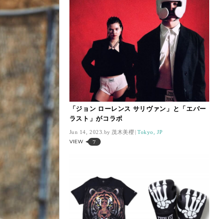
「ジョン ローレンス サリヴァン」と「エバー
ラスト」がコラボ
Jun 14, 2023.
茂木美櫻
Tokyo, JP
VIEW
7