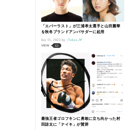
「エバーラスト」が三浦孝太選手と山田麗華
を秋冬ブランドアンバサダーに起用
Jun 15, 2022.
Tokyo,JP
VIEW
63
最強王者ゴロフキンに勇敢に立ち向かった村
田諒太に「ナイキ」が賛辞