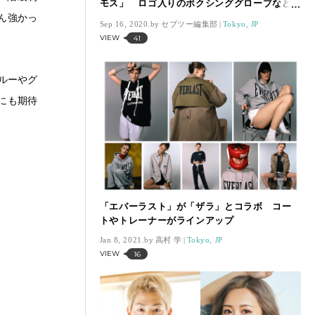
モス」 ロゴ入りのボクシンググローブなど
が登場
ん強かっ
Sep 16, 2020.
セブツー編集部
Tokyo, JP
VIEW
41
ルーやグ
にも期待
「エバーラスト」が「ザラ」とコラボ コー
トやトレーナーがラインアップ
Jan 8, 2021.
高村 学
Tokyo, JP
VIEW
16