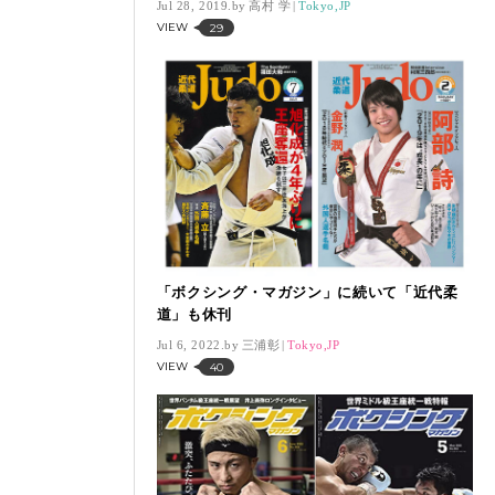
Jul 28, 2019.
高村 学
Tokyo,JP
VIEW
29
「ボクシング・マガジン」に続いて「近代柔
道」も休刊
Jul 6, 2022.
三浦彰
Tokyo,JP
VIEW
40