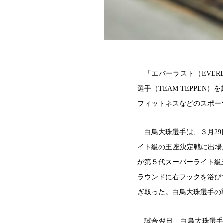
「エバーラスト（EVER
選手（TEAM TEPPE
フィットネスなどのスポー
白鳥大珠選手は、３月29日
イト級の王座決定戦に出場。
が第５代スーパーライト級
ラウンドに右フックを浴び
ぎ取った。白鳥大珠選手の戦
試合翌日、白鳥大珠選手