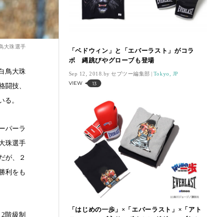
鳥大珠選手
「ベドウィン」と「エバーラスト」がコラ
ボ 縄跳びやグローブも登場
の白鳥大珠
Sep 12, 2018.
セブツー編集部
Tokyo, JP
VIEW
13
合格闘技、
いる。
スーパーラ
鳥大珠選手
だが、２
勝利をも
「はじめの一歩」×「エバーラスト」×「アト
2階級制