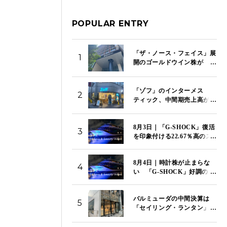
POPULAR ENTRY
「ザ・ノース・フェイス」展
1
開のゴールドウイン株が
9.15％急落 営業利益82％減
と中間予想引き下げで失望売
り
「ゾフ」のインターメス
2
ティック、中間期売上高が8
割増 「メガネスーパー」傘
下入りと「めのため、未来の
8月3日｜「G-SHOCK」復活
ため」の目黒蓮CMで成長加
3
を印象付ける22.67％高のス
速
トップ高でカシオが上昇率
トップ 「SVT インデック
8月4日｜時計株が止まらな
ス」は14,117ポイント
4
い 「G-SHOCK」好調のカ
シオが5日続伸 セイコー、
シチズンも4％超の上昇
バルミューダの中間決算は
「SVT インデックス」は
5
「セイリング・ランタン」が
14,081ポイント
海外でヒットも3億1400万円
の営業赤字