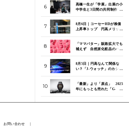
髙橋一生が「学展」出展の小
6
中学生と3日間の共同制作
特別映像「関わり混ざる三日
間」を国立新美術館で初上映
8月6日｜コーセーHDが株価
7
上昇率トップ 円高メリット
で「J-ビューティ」のコー
セー、資生堂、ポーラが市場
「ママバター」販路拡大でも
をけん引 「SVT インデッ
8
補えず 自然派化粧品のハウ
クス」は14,272ポイント
ス オブ ローゼ、第1四半期は
営業赤字が拡大
8月5日｜円高なんて関係な
9
い？「J-ウォッチ」のカシ
オ、セイコー、シチズンが今
日もそろって続伸 「SVT
「最新」より「原点」 2025
インデックス」は13,980ポイ
10
年にもっとも売れた「G-
ント
SHOCK」はこのモデルだ
お問い合わせ