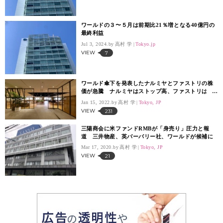
ワールドの３〜５月は前期比21％増となる40億円の
最終利益
Jul 3, 2024.
高村 学
Tokyo.jp
VIEW
7
ワールド傘下を発表したナルミヤとファストリの株
価が急騰 ナルミヤはストップ高、ファストリは
8.07％の上昇
Jan 15, 2022.
高村 学
Tokyo, JP
VIEW
231
三陽商会に米ファンドRMBが「身売り」圧力と報
道 三井物産、英バーバリー社、ワールドが候補に
Mar 17, 2020.
高村 学
Tokyo, JP
VIEW
21