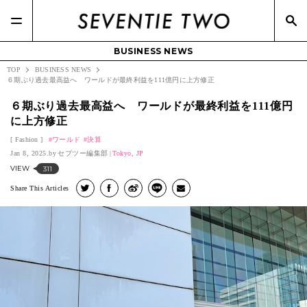
BUSINESS NEWS
TOP
BUSINESS NEWS
６期ぶり過去最高益へ ワールドが最終利益を111億円に上方修正
６期ぶり過去最高益へ ワールドが最終利益を111億円
に上方修正
Fashion
ワールド
決算
Jan 8, 2025.
セブツー編集部
Tokyo, JP
VIEW
311
Share This Articles