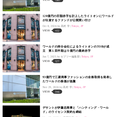
1387
120億円の巨額赤字を計上したライトオンにワールド
が出資するファンドが公開買い付け
Oct 8, 2024.
高村 学
Tokyo, JP
VIEW
412
ワールドの持分会社によるライトオンのTOBが成
立 第１四半期は５億円の最終赤字
Jan 7, 2025.
セブツー編集部
Tokyo, JP
VIEW
127
93億円で三菱商事ファッションの全株取得を発表し
たワールドの株価が急騰
Nov 29, 2024.
高村 学
Tokyo, JP
VIEW
346
デサントが伊藤忠商事と「ハンティング・ワール
ド」のライセンス契約を締結