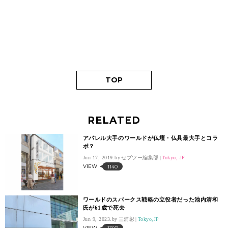
TOP
RELATED
アパレル大手のワールドが仏壇・仏具最大手とコラ
ボ？
Jun 17, 2019.
セブツー編集部
Tokyo, JP
VIEW
1140
ワールドのスパークス戦略の立役者だった池内清和
氏が61歳で死去
Jun 9, 2023.
三浦彰
Tokyo,JP
VIEW