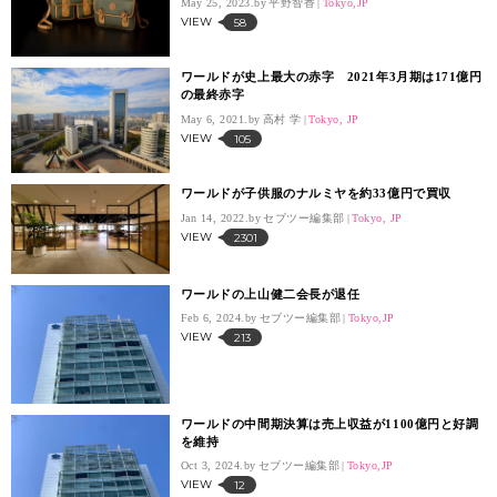
May 25, 2023.
平野智香
Tokyo,JP
VIEW
58
ワールドが史上最大の赤字 2021年3月期は171億円
の最終赤字
May 6, 2021.
高村 学
Tokyo, JP
VIEW
105
ワールドが子供服のナルミヤを約33億円で買収
Jan 14, 2022.
セブツー編集部
Tokyo, JP
VIEW
2301
ワールドの上山健二会長が退任
Feb 6, 2024.
セブツー編集部
Tokyo,JP
VIEW
213
ワールドの中間期決算は売上収益が1100億円と好調
を維持
Oct 3, 2024.
セブツー編集部
Tokyo,JP
VIEW
12