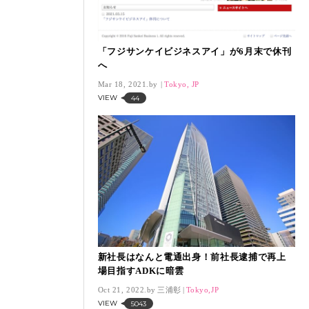
「フジサンケイビジネスアイ」が6月末で休刊
へ
Mar 18, 2021.
Tokyo, JP
VIEW
44
新社長はなんと電通出身！前社長逮捕で再上
場目指すADKに暗雲
Oct 21, 2022.
三浦彰
Tokyo,JP
VIEW
5043