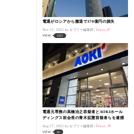
電通がロシアから撤退で370億円の損失
Nov 15, 2022.
セブツー編集部
Tokyo,JP
VIEW
1057
電通元専務の高橋治之容疑者とAOKIホール
ディングス前会長の青木拡憲容疑者らを逮捕
Aug 17, 2022.
セブツー編集部
Tokyo, JP
VIEW
50