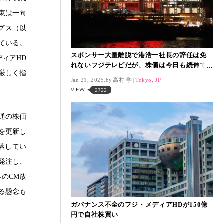
束は一向
グス（以
ている。
スポンサー大量離脱で港浩一社長の辞任は免
ィアHD
れないフジテレビだが、株価は今日も続伸で
厳しく指
12％の上昇
Jan 21, 2025.
高村 学
Tokyo, JP
VIEW
2722
通の株価
を更新し
下落してい
発注し、
のCM放
る懸念も
ガバナンス不全のフジ・メディアHDが150億
円で自社株買い