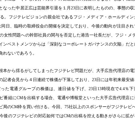
となった中居正広は芸能界引退を１月23日に表明したものの、事態の収
る。フジテレビジョンの親会社であるフジ・メディア・ホールディン
は同日、臨時の取締役会の開催を決定しており、今後の動向が注目され
広の女性問題への幹部社員の関与を否定した港浩一社長だが、フジ・メデ
インベストメンツからは「深刻なコーポレートガバナンスの欠陥」だと
免れないであろう。
根本から揺るがしてしまったフジテレビ問題だが、大手広告代理店の電
日の記者会見から４日連続で株価が下落しており、23日には年初来最安値
円だった電通グループの株価は、連日値を下げ、23日13時現在で4.4％
ビ番組にCMを出稿する場合、電通や博報堂といった大手広告代理店に
ビ局のCM枠を買い付ける。今回、75社以上のスポンサーがフジテレビへ
今後のフジテレビの対応如何ではCMの出稿を控える動きがさらに拡が