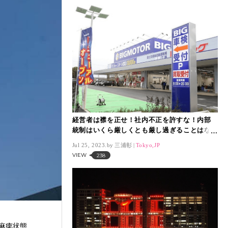
経営者は襟を正せ！社内不正を許すな！内部
統制はいくら厳しくとも厳し過ぎることはな
い！
Jul 25, 2023.
三浦彰
Tokyo,JP
VIEW
238
麻痺状態