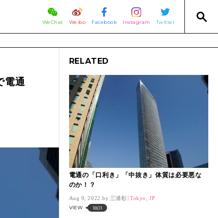
WeChat
Weibo
Facebook
Instagram
Twitter
RELATED
で電通
電通の「口利き」「中抜き」体質は必要悪な
のか！？
Aug 9, 2022.
三浦彰
Tokyo, JP
VIEW
1801