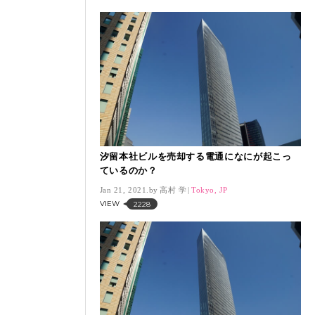
汐留本社ビルを売却する電通になにが起こっ
ているのか？
Jan 21, 2021.
高村 学
Tokyo, JP
VIEW
2228