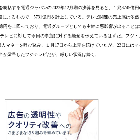
統括する電通ジャパンの2023年12月期の決算を見ると、１兆8745億
関連によるもので、5731億円を計上している。テレビ関連の売上高は依
15億円を上回っており、電通グループとしても主軸に悪影響が出ることは
テレビに対して今回の事態に対する懸念を伝えているはずだ。フジ・
個人マネーを呼び込み、１月17日から上昇を続けていたが、23日にはマ
全が露呈したフジテレビだが、厳しい状況は続く。