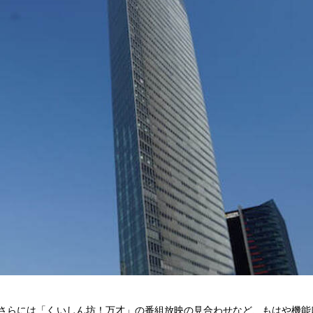
さらには「くいしん坊！万才」の番組放映の見合わせなど、もはや機能