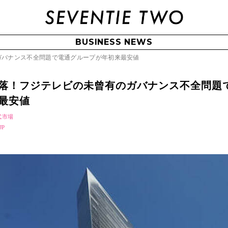
BUSINESS NEWS
ガバナンス不全問題で電通グループが年初来最安値
落！フジテレビの未曾有のガバナンス不全問題
来最安値
式市場
JP