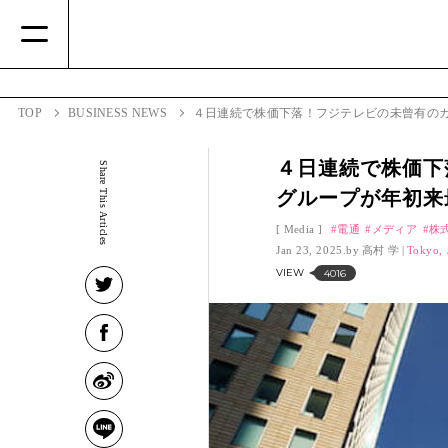
TOP
BUSINESS NEWS
４日連続で株価下落！フジテレビの未曾有の
４日連続で株価下
Share This Articles
グループが年初
Media
電通
メディア
株
Jan 23, 2025.
高村 学
Tokyo, 
VIEW
4016