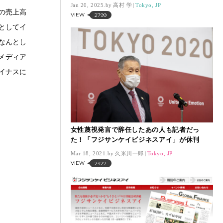
Jan 20, 2025.
高村 学
Tokyo, JP
円の売上高
VIEW
2799
然としてイ
なんとし
メディア
イナスに
女性蔑視発言で辞任したあの人も記者だっ
た！「フジサンケイビジネスアイ」が休刊
Mar 18, 2021.
久米川一郎
Tokyo, JP
VIEW
2427