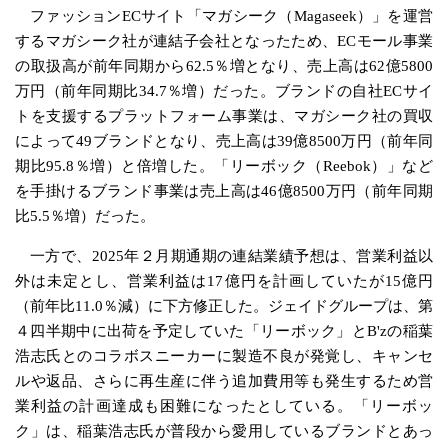
ファッションECサイト「マガシーク（Magaseek）」を運営
するマガシーク社が連結子会社となったため、ECモール事業
の取扱高が前年同期から62.5％増となり、売上高は62億5800
万円（前年同期比34.7％増）だった。ブランドの自社ECサイ
トを支援するプラットフォーム事業は、マガシーク社の買収
によって49ブランドとなり、売上高は39億8500万円（前年同
期比95.8％増）と倍増した。「リーボック（Reebok）」など
を手掛けるブランド事業は売上高は46億8500万円（前年同期
比5.5％増）だった。
一方で、2025年２月期通期の連結業績予想は、営業利益以
外は未定とし、営業利益は17億円を計画していたが15億円
（前年比11.0％減）に下方修正した。ジェイドグループは、第
４四半期中に出荷を予定していた「リーボック」とB'zの稲葉
浩志氏とのコラボスニーカーに製造不良が発覚し、キャンセ
ルや返品、さらに再生産に伴う追加費用等も発生するため営
業利益の計画達成も困難になったとしている。「リーボッ
ク」は、稲葉浩志氏が普段から愛用しているブランドとあっ