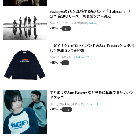
SuchmosのYONCE擁する新バンド「Hedigan's」と
は？ 音源リリース、東名阪ツアー決定
Nov 22, 2023.
茂木美櫻
Tokyo, JP
VIEW
37
「ダイリク」がロックバンドのAge Factoryとコラボ
した刺繍ロンTを発売
Mar 13, 2024.
Tokyo, JP
VIEW
4
ずとまよやAge Factoryなど秋冬に私服で着たいバン
ドグッズ
Oct 3, 2024.
鈴木有咲
Tokyo,JP
VIEW
143