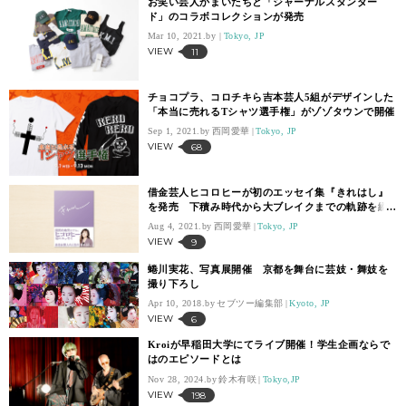
お笑い芸人かまいたちと「ジャーナルスタンダー
ド」のコラボコレクションが発売
Mar 10, 2021.
Tokyo, JP
VIEW
11
チョコプラ、コロチキら吉本芸人5組がデザインした
「本当に売れるTシャツ選手権」がゾゾタウンで開催
Sep 1, 2021.
西岡愛華
Tokyo, JP
VIEW
68
借金芸人ヒコロヒーが初のエッセイ集『きれはし』
を発売 下積み時代から大ブレイクまでの軌跡を綴
る
Aug 4, 2021.
西岡愛華
Tokyo, JP
VIEW
9
蜷川実花、写真展開催 京都を舞台に芸妓・舞妓を
撮り下ろし
Apr 10, 2018.
セブツー編集部
Kyoto, JP
VIEW
6
Kroiが早稲田大学にてライブ開催！学生企画ならで
はのエピソードとは
Nov 28, 2024.
鈴木有咲
Tokyo,JP
VIEW
198