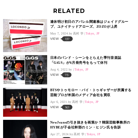
RELATED
連休明け初日のアパレル関連株はジェイドグルー
プ、ユナイテッドアローズ、ZOZOが上昇
May 7, 2024.
高村 学
Tokyo, JP
VIEW
137
日本のバンド・シーンをとらえた季刊音楽誌
「GiGS」が6月発売号をもって休刊
Aug 4, 2022.
Tokyo, JP
VIEW
73
BTSやトゥモロー・バイ・トゥギャザーが所属する
芸能プロが米国のメディア会社を買収
Apr 6, 2021.
高村 学
Tokyo, JP
VIEW
161
NewJeansの引き抜きを画策か？韓国芸能事務所の
HYBEが子会社幹部のミン・ヒジン氏を告訴
Apr 27, 2024.
高村 学
Tokyo, JP