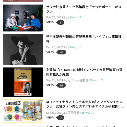
サウナ好き芸人・空気階段と「サウナボーイ」がコ
ラボ
Feb 27, 2023.
Tokyo,JP
VIEW
6
平手友梨奈が韓国の芸能事務所「ハイブ」に電撃移
籍
Dec 22, 2022.
Tokyo,JP
VIEW
46
文芸誌『en-taxi』の創刊メンバーで文芸評論家の福
田和也氏が死去
Sep 22, 2024.
セブツー編集部
Tokyo, JP
VIEW
56
M-1ファイナリストら吉本芸人4組とフェリシモがコ
ラボ 女性ファン向けのアパレルアイテムや雑貨を
発売
Dec 15, 2021.
西岡愛華
Tokyo, JP
VIEW
9