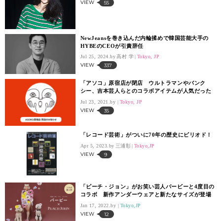
VIEW
55
NewJeansを巻き込んだ内輪揉めで韓国芸能大手の
HYBEのCEOが引責辞任
Jul 25, 2024.
高村 学
Tokyo, JP
VIEW
337
「アソコ」原宿店が閉店 ウルトラマンやバンク
シー、吉本芸人らとのコラボアイテムが人気だった
Jul 23, 2021.
Tokyo, JP
VIEW
35
「レコード芸術」がついに70年の歴史にピリオド！
Apr 5, 2023.
三浦彰
Tokyo,JP
VIEW
9
「ピーチ・ジョン」がお笑い芸人バービーと4度目の
コラボ 新作アンダーウェアと新たなサイズが登場
Jan 17, 2022.
Tokyo,JP
VIEW
12