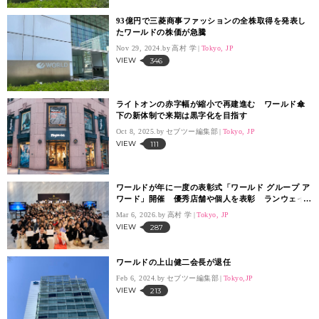
93億円で三菱商事ファッションの全株取得を発表し
たワールドの株価が急騰
Nov 29, 2024.
高村 学
Tokyo, JP
VIEW
346
ライトオンの赤字幅が縮小で再建進む ワールド傘
下の新体制で来期は黒字化を目指す
Oct 8, 2025.
セブツー編集部
Tokyo, JP
VIEW
111
ワールドが年に一度の表彰式「ワールド グループ ア
ワード」開催 優秀店舗や個人を表彰 ランウェイ
には又吉直樹も登場
Mar 6, 2026.
高村 学
Tokyo, JP
VIEW
287
ワールドの上山健二会長が退任
Feb 6, 2024.
セブツー編集部
Tokyo,JP
VIEW
213