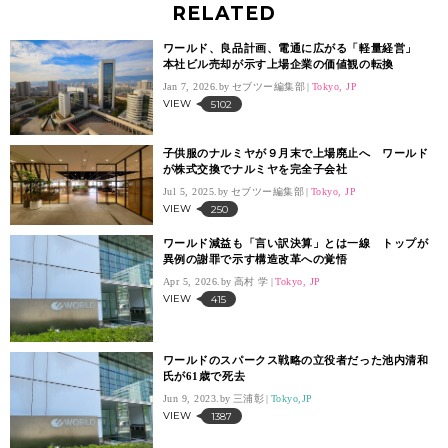
RELATED
ワールド、良品計画、電通に広がる「軽量経営」
本社ビル売却が示す上場企業の価値観の転換
Jan 7, 2026.
セブツー編集部
Tokyo, JP
VIEW
5102
子供服のナルミヤが９月末で上場廃止へ ワールド
が株式交換でナルミヤを完全子会社
Jul 5, 2025.
セブツー編集部
Tokyo, JP
VIEW
250
ワールド減益も「言い訳決算」とは一線 トップが
異例の謝罪で示す構造改革への覚悟
Apr 5, 2026.
高村 学
Tokyo, JP
VIEW
415
ワールドのスパークス戦略の立役者だった池内清和
氏が61歳で死去
Jun 9, 2023.
三浦彰
Tokyo,JP
VIEW
1387