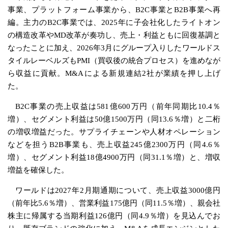
事業、プラットフォーム事業から、B2C事業とB2B事業へ再
編。主力のB2C事業では、2025年に子会社化したライトオン
の構造改革やMD改革が奏功し、売上・利益ともに回復基調と
なったことに加え、2026年3月にグループ入りしたワールドス
タイルレーベルズもPMI（買収後の統合プロセス）を進めなが
ら収益に貢献。M&Aによる新規連結2社が業績を押し上げ
た。
B2C事業の売上収益は581億600万円（前年同期比10.4％
増）、セグメント利益は50億1500万円（同13.6％増）と二桁
の増収増益だった。サプライチェーンや人材オペレーション
などを担うB2B事業も、売上収益245億2300万円（同4.6％
増）、セグメント利益18億4900万円（同31.1％増）と、増収
増益を確保した。
ワールドは2027年2月期通期について、売上収益3000億円
（前年比5.6％増）、営業利益175億円（同11.5％増）、親会社
株主に帰属する当期利益126億円（同4.9％増）を見込んでお