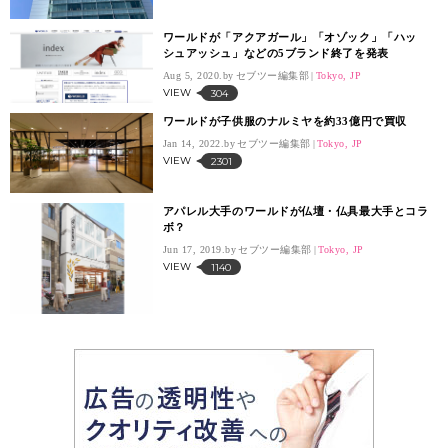
ワールドが「アクアガール」「オゾック」「ハッ
シュアッシュ」などの5ブランド終了を発表
Aug 5, 2020.
セブツー編集部
Tokyo, JP
VIEW
304
ワールドが子供服のナルミヤを約33億円で買収
Jan 14, 2022.
セブツー編集部
Tokyo, JP
VIEW
2301
アパレル大手のワールドが仏壇・仏具最大手とコラ
ボ？
Jun 17, 2019.
セブツー編集部
Tokyo, JP
VIEW
1140