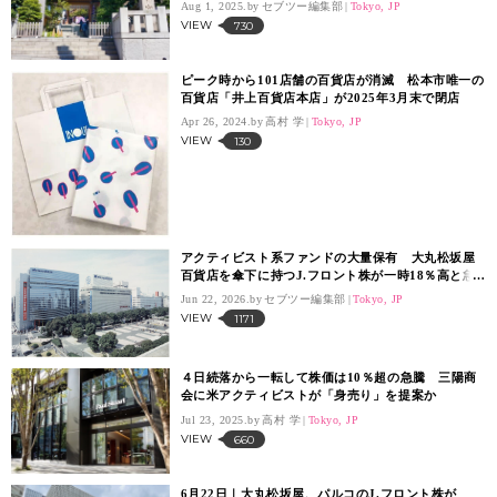
Aug 1, 2025.
セブツー編集部
Tokyo, JP
VIEW
730
ピーク時から101店舗の百貨店が消滅 松本市唯一の
百貨店「井上百貨店本店」が2025年3月末で閉店
Apr 26, 2024.
高村 学
Tokyo, JP
VIEW
130
アクティビスト系ファンドの大量保有 大丸松坂屋
百貨店を傘下に持つJ.フロント株が一時18％高と急
騰
Jun 22, 2026.
セブツー編集部
Tokyo, JP
VIEW
1171
４日続落から一転して株価は10％超の急騰 三陽商
会に米アクティビストが「身売り」を提案か
Jul 23, 2025.
高村 学
Tokyo, JP
VIEW
660
6月22日｜大丸松坂屋、パルコのJ.フロント株が