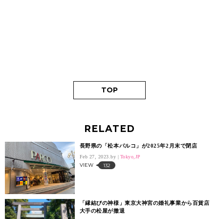
TOP
RELATED
長野県の「松本パルコ」が2025年2月末で閉店
Feb 27, 2023.
Tokyo,JP
VIEW
132
「縁結びの神様」東京大神宮の婚礼事業から百貨店
大手の松屋が撤退