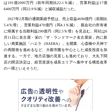
は191億2000万円（前年同期比22.1％減）、営業利益は17億
6400万円（同22.9％減）と減収減益だった。
2027年2月期の通期業績予想は、売上収益4690億円（前期比
5.4％増）、営業利益470億円（同4.1％減）、親会社の所有者
に帰属する当期利益290億円（同2.5％増）を見込む。同社は6
月11日に名古屋・栄の「ザ・ランドマーク名古屋栄」内に新
しい商業施設「ハエラ（HAERA）」を開業、心斎橋や天神で
の再開発を進めるなど、大都市圏を中心とした成長投資を加
速する。一方で、地方店舗の見直しも進めており、大丸下関
店の閉店決定は、経営資源を成長エリアへ集中する構造改革
の一環といえそうだ。