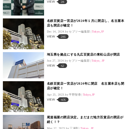
VIEW
28
名鉄百貨店一宮店が2024年１月に閉店し、名古屋本
店も閉店が確定！
Dec 14, 2024.
セブツー編集部
Tokyo,JP
VIEW
285
埼玉県を拠点にする丸広百貨店の東松山店が閉店
Jun 27, 2024.
セブツー編集部
Tokyo, JP
VIEW
42
名鉄百貨店一宮店が2024年に閉店 名古屋本店も閉
店が確定！
Apr 25, 2023.
平野智香
Tokyo,JP
VIEW
405
尾道福屋の閉店決定。まだまだ地方百貨店の閉店が
続く！？
May 12, 2023.
三浦彰
Tokyo, JP