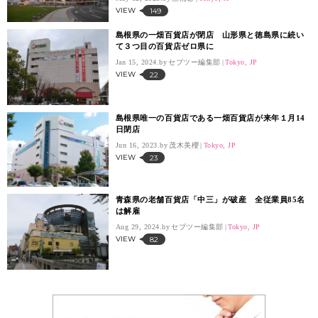
VIEW
149
島根県の一畑百貨店が閉店 山形県と徳島県に続い
て３つ目の百貨店ゼロ県に
Jan 15, 2024.
セブツー編集部
Tokyo, JP
VIEW
22
島根県唯一の百貨店である一畑百貨店が来年１月14
日閉店
Jun 16, 2023.
茂木美櫻
Tokyo, JP
VIEW
23
青森県の老舗百貨店「中三」が破産 全従業員85名
は解雇
Aug 29, 2024.
セブツー編集部
Tokyo, JP
VIEW
82