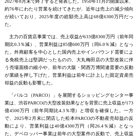
2027年8月末で終了すると発表した。1950年11月の開業以来、
約76年にわたり営業を続けてきたが、近年は売上の減少傾向
が続いており、2025年度の総額売上高は68億6300万円だっ
た。
主力の百貨店事業では、売上収益が633億8300万円（前年同
期比0.3％減）、営業利益は85億600万円（同6.0％減）となっ
た。外商顧客を中心とした国内売上やインバウンド需要によ
る免税売上は堅調だったものの、大丸梅田店の大型改装に伴
う売場面積の縮小や、前年の大阪・関西万博関連需要の反動
が業績を押し下げた。営業利益は前年に計上した固定資産売
却益の反動も影響した。
「パルコ（PARCO）」を展開するショッピングセンター事
業は、渋谷PARCOの大型改装効果などを背景に売上収益が173
億4500万円（前年同期比4.3％増）と増収を確保した。一方
で、2025年2月末に閉店した松本PARCOの不動産売却益の反
動により、営業利益は40億4300万円（同26.4％減）となっ
た。デベロッパー事業は前年の大型案件の反動で、売上収益