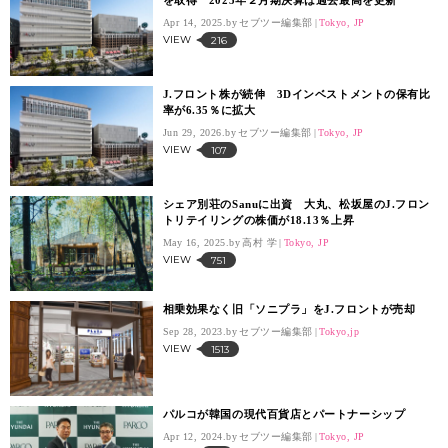
を取得 2025年２月期決算は過去最高を更新
Apr 14, 2025.
セブツー編集部
Tokyo, JP
VIEW
216
J.フロント株が続伸 3Dインベストメントの保有比
率が6.35％に拡大
Jun 29, 2026.
セブツー編集部
Tokyo, JP
VIEW
107
シェア別荘のSanuに出資 大丸、松坂屋のJ.フロン
トリテイリングの株価が18.13％上昇
May 16, 2025.
高村 学
Tokyo, JP
VIEW
751
相乗効果なく旧「ソニプラ」をJ.フロントが売却
Sep 28, 2023.
セブツー編集部
Tokyo,jp
VIEW
1513
パルコが韓国の現代百貨店とパートナーシップ
Apr 12, 2024.
セブツー編集部
Tokyo, JP