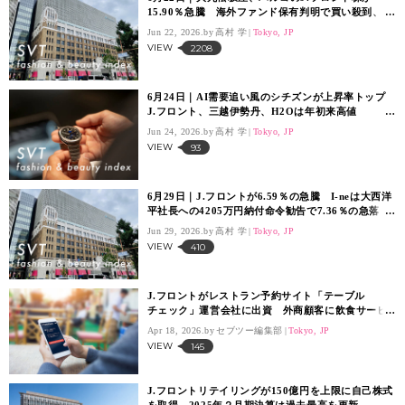
15.90％急騰 海外ファンド保有判明で買い殺到、
「SVTインデックス」は13,683.2ポイント
Jun 22, 2026.
高村 学
Tokyo, JP
VIEW
2208
6月24日｜AI需要追い風のシチズンが上昇率トップ
J.フロント、三越伊勢丹、H2Oは年初来高値
「SVT インデックス」は13,668ポイント
Jun 24, 2026.
高村 学
Tokyo, JP
VIEW
93
6月29日｜J.フロントが6.59％の急騰 I-neは大西洋
平社長への4205万円納付命令勧告で7.36％の急落
「SVT インデックス」は14,193ポイント
Jun 29, 2026.
高村 学
Tokyo, JP
VIEW
410
J.フロントがレストラン予約サイト「テーブル
チェック」運営会社に出資 外商顧客に飲食サービ
ス提供を推進
Apr 18, 2026.
セブツー編集部
Tokyo, JP
VIEW
145
J.フロントリテイリングが150億円を上限に自己株式