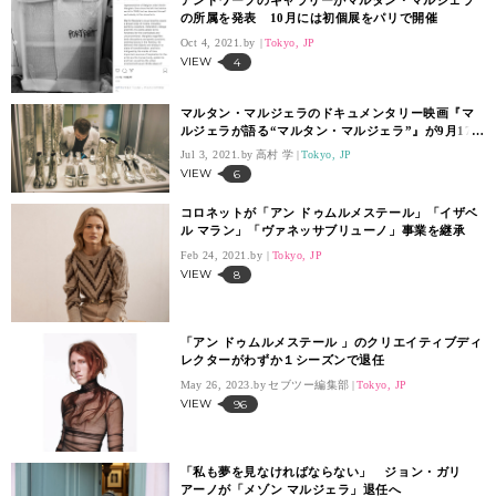
アントワープのギャラリーがマルタン・マルジェラ
の所属を発表 10月には初個展をパリで開催
Oct 4, 2021.
Tokyo, JP
VIEW
4
マルタン・マルジェラのドキュメンタリー映画『マ
ルジェラが語る“マルタン・マルジェラ”』が9月17日
公開
Jul 3, 2021.
高村 学
Tokyo, JP
VIEW
6
コロネットが「アン ドゥムルメステール」「イザベ
ル マラン」「ヴァネッサブリューノ」事業を継承
Feb 24, 2021.
Tokyo, JP
VIEW
8
「アン ドゥムルメステール 」のクリエイティブディ
レクターがわずか１シーズンで退任
May 26, 2023.
セブツー編集部
Tokyo, JP
VIEW
96
「私も夢を見なければならない」 ジョン・ガリ
アーノが「メゾン マルジェラ」退任へ