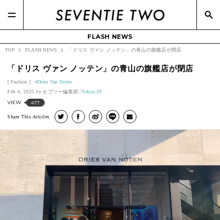
FLASH NEWS
TOP
FLASH NEWS
「ドリス ヴァン ノッテン」の青山の旗艦店が閉店
「ドリス ヴァン ノッテン」の青山の旗艦店が閉店
Fashion
Dries Van Noten
Feb 4, 2025.
セブツー編集部
Tokyo,JP
VIEW
477
Share This Articles