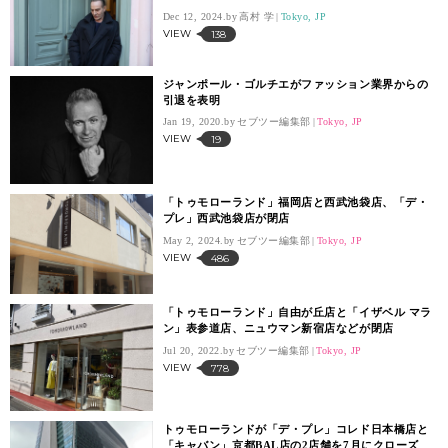
Dec 12, 2024.
高村 学
Tokyo, JP
VIEW
138
ジャンポール・ゴルチエがファッション業界からの
引退を表明
Jan 19, 2020.
セブツー編集部
Tokyo, JP
VIEW
19
「トゥモローランド」福岡店と西武池袋店、「デ・
プレ」西武池袋店が閉店
May 2, 2024.
セブツー編集部
Tokyo, JP
VIEW
486
「トゥモローランド」自由が丘店と「イザベル マラ
ン」表参道店、ニュウマン新宿店などが閉店
Jul 20, 2022.
セブツー編集部
Tokyo, JP
VIEW
778
トゥモローランドが「デ・プレ」コレド日本橋店と
「キャバン」京都BAL店の2店舗を7月にクローズ