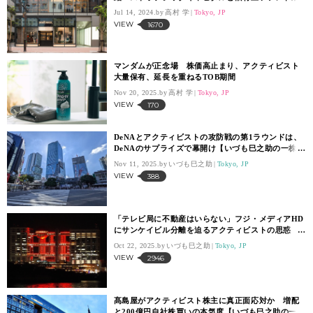
が全株を売却
Jul 14, 2024.
高村 学
Tokyo, JP
VIEW
1670
マンダムが正念場 株価高止まり、アクティビスト
大量保有、延長を重ねるTOB期間
Nov 20, 2025.
高村 学
Tokyo, JP
VIEW
170
DeNAとアクティビストの攻防戦の第1ラウンドは、
DeNAのサプライズで幕開け【いづも巳之助の一株コ
ラム】
Nov 11, 2025.
いづも巳之助
Tokyo, JP
VIEW
388
「テレビ局に不動産はいらない」フジ・メディアHD
にサンケイビル分離を迫るアクティビストの思惑
【いづも巳之助の一株コラム】
Oct 22, 2025.
いづも巳之助
Tokyo, JP
VIEW
2946
髙島屋がアクティビスト株主に真正面応対か 増配
と200億円自社株買いの本気度【いづも巳之助の一株