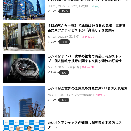
コラム】
Oct 23, 2025.
いづも巳之助
Tokyo, JP
VIEW
1018
４日続落から一転して株価は10％超の急騰 三陽商
会に米アクティビストが「身売り」を提案か
Jul 23, 2025.
高村 学
Tokyo, JP
VIEW
660
カシオがサイバー攻撃の被害で商品出荷がストッ
プ 個人情報や技術に関する文書が漏洩の可能性
Oct 12, 2024.
高村 学
Tokyo,JP
VIEW
195
カシオが全世界の従業員を対象に約500名の人員削減
May 15, 2024.
セブツー編集部
Tokyo, JP
VIEW
177
カシオとアシックスが価値共創事業を本格的にス
タート