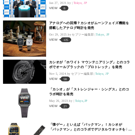
Jan 27, 2021.
Tokyo, JP
VIEW
8
アナログへの回帰？カシオがムーンフェイズ機能を
搭載したアナログ時計を発売
Oct 29, 2025.
セブツー編集部
Tokyo, JP
VIEW
415
カシオが「ホワイト マウンテニアリング」とのコラ
ボでオールブラックの「プロトレック」を発売
Nov 5, 2024.
セブツー編集部
Tokyo, JP
VIEW
58
「カシオ」が「ストレンジャー・シングス」とのコ
ラボ時計を発売
May 26, 2023.
Tokyo,JP
VIEW
21
「懐ゲー」といえば「パックマン」！カシオが
「パックマン」とのコラボでデジタルウオッチを発
売