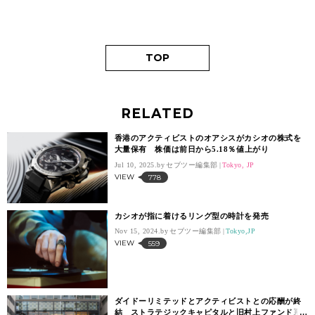
TOP
RELATED
香港のアクティビストのオアシスがカシオの株式を
大量保有 株価は前日から5.18％値上がり
Jul 10, 2025.
セブツー編集部
Tokyo, JP
VIEW
778
カシオが指に着けるリング型の時計を発売
Nov 15, 2024.
セブツー編集部
Tokyo,JP
VIEW
559
ダイドーリミテッドとアクティビストとの応酬が終
結 ストラテジックキャピタルと旧村上ファンド系