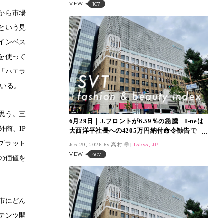
VIEW
107
から市場
という見
インベス
を使って
「ハエラ
ている。
思う。三
6月29日｜J.フロントが6.59％の急騰 I-neは
外商、IP
大西洋平社長への4205万円納付命令勧告で
7.36％の急落 「SVT インデックス」は
プラット
Jun 29, 2026.
高村 学
Tokyo, JP
14,193ポイント
VIEW
407
の価値を
市にどん
テンツ開