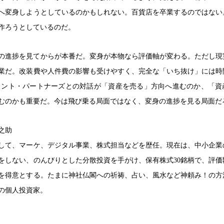
へ変身しようとしているのかもしれない。百貨店を卒業するのではない
作ろうとしているのだ。
の進捗を見てからが本番だ。変身が本物なら評価軸が変わる。ただし現
業だ。改装費や人件費の影響も受けやすく、完全な「いち抜け」には時
メント・パートナーズとの対話が「資産を売る」方向へ進むのか、「資
むのかも重要だ。今は飛び乗る局面ではなく、変身の進捗を見る局面だ
之助
して、マーケ、デジタル事業、株式担当などを歴任。現在は、中小企業
リをしない、のんびりとした分散投資を手がけ、保有株式30銘柄で、評価
を得意とする。たまに神社仏閣への祈祷、占い、風水など神頼み！の方
の個人投資家。