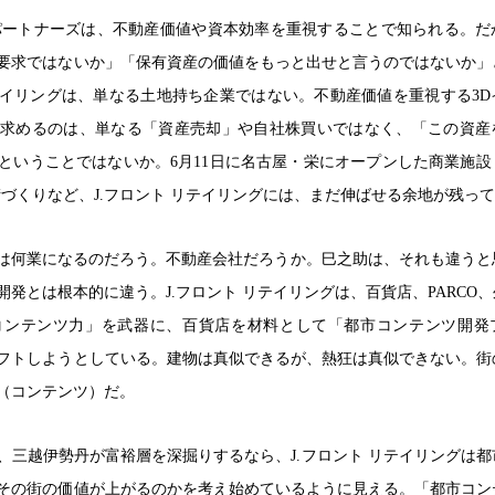
パートナーズは、不動産価値や資本効率を重視することで知られる。だ
要求ではないか」「保有資産の価値をもっと出せと言うのではないか」
リテイリングは、単なる土地持ち企業ではない。不動産価値を重視する3D
求めるのは、単なる「資産売却」や自社株買いではなく、「この資産
ということではないか。6月11日に名古屋・栄にオープンした商業施設
、街づくりなど、J.フロント リテイリングには、まだ伸ばせる余地が残っ
ングは何業になるのだろう。不動産会社だろうか。巳之助は、それも違うと
発とは根本的に違う。J.フロント リテイリングは、百貨店、PARCO、
コンテンツ力」を武器に、百貨店を材料として「都市コンテンツ開発
フトしようとしている。建物は真似できるが、熱狂は真似できない。街
（コンテンツ）だ。
、三越伊勢丹が富裕層を深掘りするなら、J.フロント リテイリングは都
その街の価値が上がるのかを考え始めているように見える。「都市コン