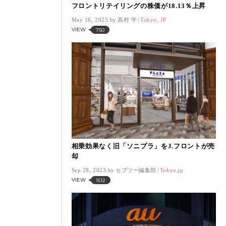
フロントリテイリングの株価が18.13％上昇
May 16, 2025.
高村 学
Tokyo, JP
VIEW
750
相乗効果なく旧「ソニプラ」をJ.フロントが売
却
Sep 28, 2023.
セブツー編集部
Tokyo,jp
VIEW
1512