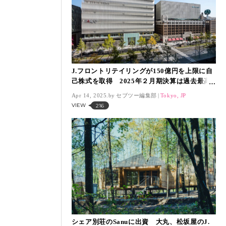
J.フロントリテイリングが150億円を上限に自
己株式を取得 2025年２月期決算は過去最高
を更新
Apr 14, 2025.
セブツー編集部
Tokyo, JP
VIEW
216
シェア別荘のSanuに出資 大丸、松坂屋のJ.