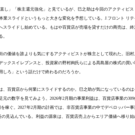
直し」「株主還元強化」と見ているが、巳之助は今回のアクティビス
本業スライドというもっと大きな変化を予想している。J.フロント リテ
へスライドし始めている。もはや百貨店が売場を貸すだけの商売は、終
る。
街の価値を誰よりも気にするアクティビストが株主として現れた。旧村
デックスイレブンスと、投資家の野村絢氏らによる髙島屋の株式の買い
用しろ」という話だけで終わるのだろうか。
ングは、百貨店から何業にスライドするのか。巳之助が気になっているのは
元の数字を見てみよう。2026年2月期の事業利益は、百貨店事業の30
円を稼ぐ。2027年2月期の計画では、非百貨店事業の中でデベロッパー事
伸長の見込んでいる。利益の源泉は、百貨店売上からエリア価値へ移り始