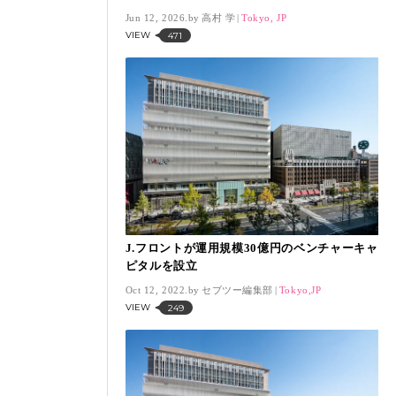
1.98％高 「SVT インデックス」は13,577.2
Jun 12, 2026.
高村 学
Tokyo, JP
ポイント
VIEW
471
J.フロントが運用規模30億円のベンチャーキャ
ピタルを設立
Oct 12, 2022.
セブツー編集部
Tokyo,JP
VIEW
249