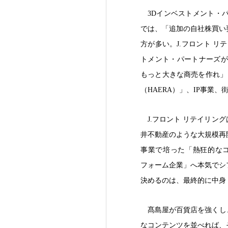
3Dインベストメント・
では、「追加の自社株買い
方が多い。J.フロント 
トメント・パートナーズが
もっと大きな商売を作れ」
（HAERA）」、IP事業
J.フロント リテイリ
井不動産のような大規模再開
事業で培った「熱狂的な
フォーム企業」へ本気でシ
決めるのは、最終的に中身
髙島屋が百貨店を強くし
なコンテンツを並べれば、