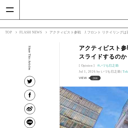
TOP
FLASH NEWS
アクティビスト参戦 J.フロント リテイリング
アクティビスト参
Share This Articles
スライドするのか
Opinion
いづも巳之助
Jul 1, 2026.
いづも巳之助
Tok
VIEW
266