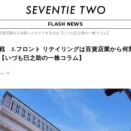
FLASH NEWS
は百貨店業から何業へスライドするのか【いづも巳之助の一株コラム】
戦 J.フロント リテイリングは百貨店業から何
【いづも巳之助の一株コラム】
yo, JP