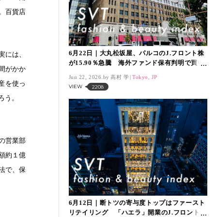
。百貨店
6月22日｜大丸松坂屋、パルコのJ.フロント株
実には、
が15.90％急騰 海外ファンド保有判明で買い
間がかか
殺到、「SVTインデックス」は13,683.2ポイン
Jun 22, 2026.
高村 学
Tokyo, JP
ト
産を使っ
VIEW
2208
ろう。
の営業部
額約１億
法で、保
6月12日｜断トツの寄与度トップはファースト
リテイリング 「ハエラ」開業のJ.フロントは