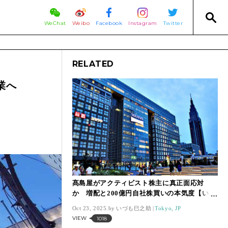
WeChat
Weibo
Facebook
Instagram
Twitter
RELATED
業へ
髙島屋がアクティビスト株主に真正面応対
か 増配と200億円自社株買いの本気度【いづ
も巳之助の一株コラム】
Oct 23, 2025.
いづも巳之助
Tokyo, JP
VIEW
1018