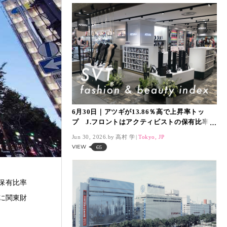
6月30日｜アツギが13.86％高で上昇率トッ
プ J.フロントはアクティビストの保有比率が
7.55％に 「SVT インデックス」は13,990ポ
Jun 30, 2026.
高村 学
Tokyo, JP
イント
VIEW
65
保有比率
後に関東財