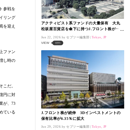
ト参戦を
イリング
アクティビスト系ファンドの大量保有 大丸
焉を迎え
松坂屋百貨店を傘下に持つJ.フロント株が一時
18％高と急騰
Jun 22, 2026.
セブツー編集部
Tokyo, JP
VIEW
1171
上ファン
増し時の
そこだ。
9億円に対
業が、73
めている
J.フロント株が続伸 3Dインベストメントの
保有比率が6.35％に拡大
Jun 29, 2026.
セブツー編集部
Tokyo, JP