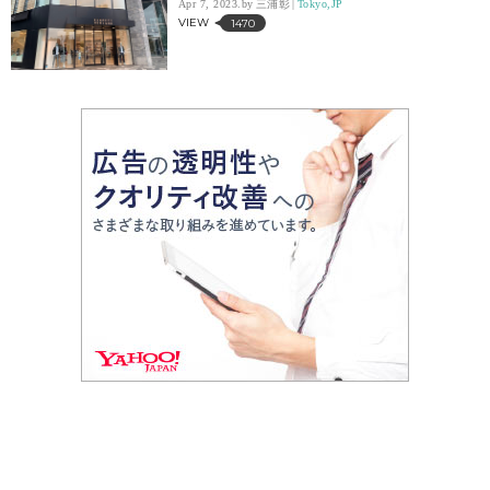
Apr 7, 2023.
三浦彰
Tokyo,JP
VIEW
1470