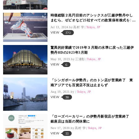
時価総額２兆円目前のアシックスが三越伊勢丹やし
まむら、ゼビオなど25社すべての政策保有株式を売
却
Jul 13, 2024.
高村 学
Tokyo, JP
VIEW
370
驚異的好業績で2019年３月期の水準に戻った三越伊
勢丹HDの2023年3月期
May 10, 2023.
三浦彰
Tokyo, JP
VIEW
6
「シンガポール伊勢丹」のカトン店が営業終了 東
南アジアでも百貨店不況は止まらず
Aug 19, 2021.
Tokyo, JP
VIEW
38
「ローズベーカリー」の伊勢丹新宿店が営業終了
銀座店は当面の間休業に
Nov 17, 2020.
高村 学
Tokyo, JP
VIEW
33