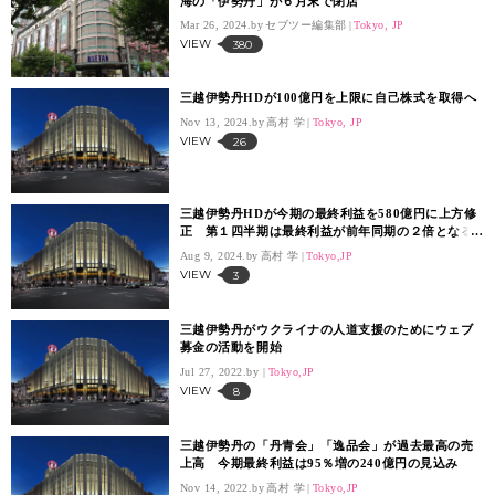
海の「伊勢丹」が６月末で閉店
Mar 26, 2024.
セブツー編集部
Tokyo, JP
VIEW
380
三越伊勢丹HDが100億円を上限に自己株式を取得へ
Nov 13, 2024.
高村 学
Tokyo, JP
VIEW
26
三越伊勢丹HDが今期の最終利益を580億円に上方修
正 第１四半期は最終利益が前年同期の２倍となる
137億円
Aug 9, 2024.
高村 学
Tokyo,JP
VIEW
3
三越伊勢丹がウクライナの人道支援のためにウェブ
募金の活動を開始
Jul 27, 2022.
Tokyo,JP
VIEW
8
三越伊勢丹の「丹青会」「逸品会」が過去最高の売
上高 今期最終利益は95％増の240億円の見込み
Nov 14, 2022.
高村 学
Tokyo,JP