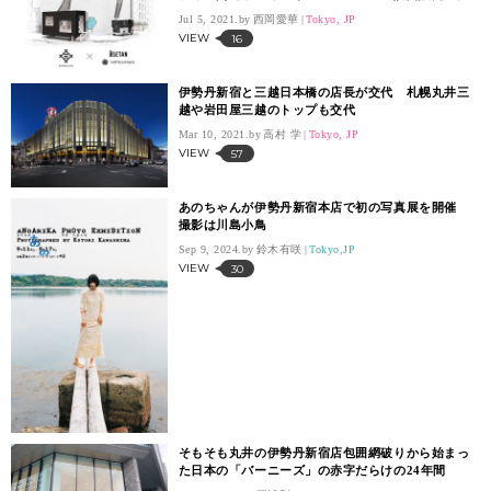
証実験
Jul 5, 2021.
西岡愛華
Tokyo, JP
VIEW
16
伊勢丹新宿と三越日本橋の店長が交代 札幌丸井三
越や岩田屋三越のトップも交代
Mar 10, 2021.
高村 学
Tokyo, JP
VIEW
57
あのちゃんが伊勢丹新宿本店で初の写真展を開催
撮影は川島小鳥
Sep 9, 2024.
鈴木有咲
Tokyo,JP
VIEW
30
そもそも丸井の伊勢丹新宿店包囲網破りから始まっ
た日本の「バーニーズ」の赤字だらけの24年間