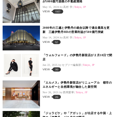
が5000億円規模の不動産開発
May 15, 2024.
高村 学
Tokyo, JP
VIEW
1937
2008年の三越と伊勢丹の統合以降で過去最高を更
新 三越伊勢丹HDの営業利益が500億円突破
May 14, 2024.
高村 学
Tokyo, JP
VIEW
52
「ウォルフォード」の伊勢丹新宿店が２月18日で閉
店
Jan 22, 2025.
セブツー編集部
Tokyo, JP
VIEW
99
「エルメス」伊勢丹新宿店がリニューアル 都市の
エネルギーと自然環境が融合した新空間
Nov 26, 2021.
西岡愛華
Tokyo, JP
VIEW
26
「ジェラピケ」や「アガット」が出店する中国・上