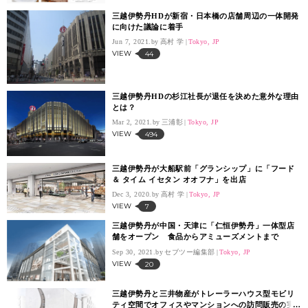
三越伊勢丹HDが新宿・日本橋の店舗周辺の一体開発
に向けた議論に着手
Jun 7, 2021.
高村 学
Tokyo, JP
VIEW
44
三越伊勢丹HDの杉江社長が退任を決めた意外な理由
とは？
Mar 2, 2021.
三浦彰
Tokyo, JP
VIEW
494
三越伊勢丹が大船駅前「グランシップ」に「フード
＆ タイム イセタン オオフナ」を出店
Dec 3, 2020.
高村 学
Tokyo, JP
VIEW
7
三越伊勢丹が中国・天津に「仁恒伊勢丹」一体型店
舗をオープン 食品からアミューズメントまで
Sep 30, 2021.
セブツー編集部
Tokyo, JP
VIEW
20
三越伊勢丹と三井物産がトレーラーハウス型モビリ
ティ空間でオフィスやマンションへの訪問販売の実