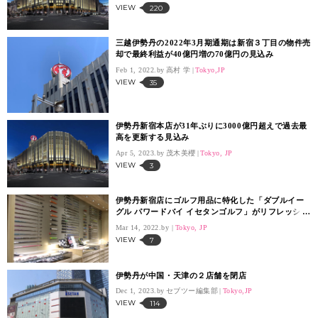
VIEW
220
三越伊勢丹の2022年3月期通期は新宿３丁目の物件売
却で最終利益が40億円増の70億円の見込み
Feb 1, 2022.
高村 学
Tokyo,JP
VIEW
35
伊勢丹新宿本店が31年ぶりに3000億円超えで過去最
高を更新する見込み
Apr 5, 2023.
茂木美櫻
Tokyo, JP
VIEW
3
伊勢丹新宿店にゴルフ用品に特化した「ダブルイー
グル パワードバイ イセタンゴルフ」がリフレッシュ
オープン
Mar 14, 2022.
Tokyo, JP
VIEW
7
伊勢丹が中国・天津の２店舗を閉店
Dec 1, 2023.
セブツー編集部
Tokyo,JP
VIEW
114