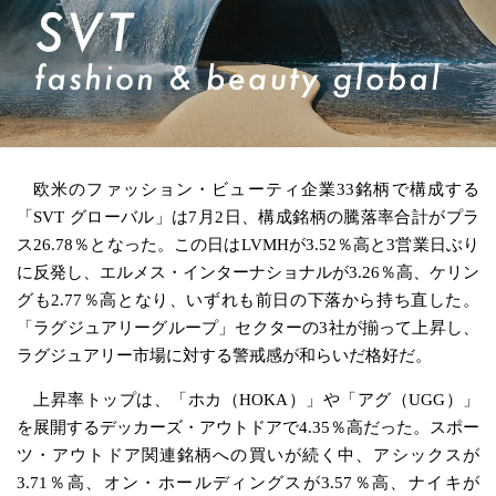
欧米のファッション・ビューティ企業33銘柄で構成する
「SVT グローバル」は7月2日、構成銘柄の騰落率合計がプラ
ス26.78％となった。この日はLVMHが3.52％高と3営業日ぶり
に反発し、エルメス・インターナショナルが3.26％高、ケリン
グも2.77％高となり、いずれも前日の下落から持ち直した。
「ラグジュアリーグループ」セクターの3社が揃って上昇し、
ラグジュアリー市場に対する警戒感が和らいだ格好だ。
上昇率トップは、「ホカ（HOKA）」や「アグ（UGG）」
を展開するデッカーズ・アウトドアで4.35％高だった。スポー
ツ・アウトドア関連銘柄への買いが続く中、アシックスが
3.71％高、オン・ホールディングスが3.57％高、ナイキが