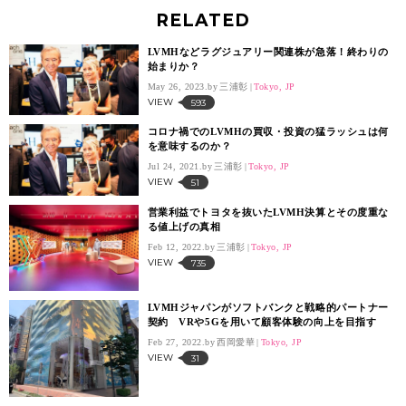
RELATED
LVMHなどラグジュアリー関連株が急落！終わりの
始まりか？
May 26, 2023.
三浦彰
Tokyo, JP
VIEW
593
コロナ禍でのLVMHの買収・投資の猛ラッシュは何
を意味するのか？
Jul 24, 2021.
三浦彰
Tokyo, JP
VIEW
51
営業利益でトヨタを抜いたLVMH決算とその度重な
る値上げの真相
Feb 12, 2022.
三浦彰
Tokyo, JP
VIEW
735
LVMHジャパンがソフトバンクと戦略的パートナー
契約 VRや5Gを用いて顧客体験の向上を目指す
Feb 27, 2022.
西岡愛華
Tokyo, JP
VIEW
31