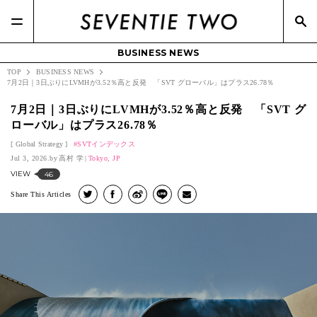
BUSINESS NEWS
TOP
BUSINESS NEWS
7月2日｜3日ぶりにLVMHが3.52％高と反発 「SVT グローバル」はプラス26.78％
7月2日｜3日ぶりにLVMHが3.52％高と反発 「SVT グ
ローバル」はプラス26.78％
Global Strategy
SVTインデックス
Jul 3, 2026.
高村 学
Tokyo, JP
VIEW
46
Share This Articles