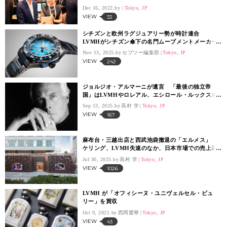
Dec 16, 2022.
Tokyo, JP
VIEW
33
シチズンと欧州ラグジュアリー勢が時計連合
LVMHがシチズン傘下の名門ムーブメントメーカー
に出資
Nov 13, 2025.
セブツー編集部
Tokyo, JP
VIEW
242
ジョルジオ・アルマーニが遺言 「最後の独立帝
国」はLVMHやロレアル、エシロール・ルックスオ
ティカが売却先候補に
Sep 13, 2025.
高村 学
Tokyo, JP
VIEW
167
麻布台・三越出店と西武池袋撤退の「エルメス」
ケリング、LVMH失速のなか、日本市場での売上高
が16％増の快進撃
Jul 30, 2025.
高村 学
Tokyo, JP
VIEW
1026
LVMH が「オフィシーヌ・ユニヴェルセル・ビュ
リー」を買収
Oct 9, 2021.
西岡愛華
Tokyo, JP
VIEW
43