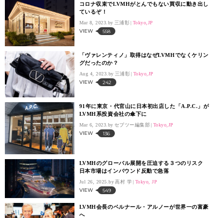
コロナ収束でLVMHがとんでもない買収に動き出し
ているぞ！
Mar 8, 2023.
三浦彰
Tokyo,JP
VIEW
558
「ヴァレンティノ」取得はなぜLVMHでなくケリン
グだったのか？
Aug 4, 2023.
三浦彰
Tokyo,JP
VIEW
242
91年に東京・代官山に日本初出店した「A.P.C.」が
LVMH系投資会社の傘下に
Mar 6, 2023.
セブツー編集部
Tokyo,JP
VIEW
136
LVMHのグローバル展開を圧迫する３つのリスク
日本市場はインバウンド反動で急落
Jul 26, 2025.
高村 学
Tokyo, JP
VIEW
549
LVMH会長のベルナール・アルノーが世界一の富豪
へ