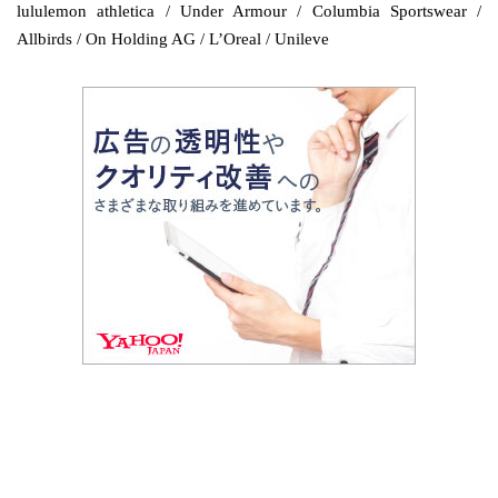
lululemon athletica / Under Armour / Columbia Sportswear /
Allbirds / On Holding AG / L’Oreal / Unileve