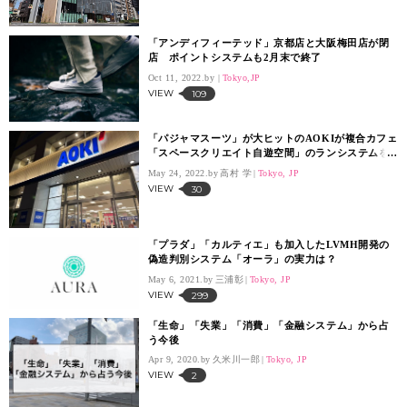
「アンディフィーテッド」京都店と大阪梅田店が閉
店 ポイントシステムも2月末で終了
Oct 11, 2022.
Tokyo,JP
VIEW
109
「パジャマスーツ」が大ヒットのAOKIが複合カフェ
「スペースクリエイト自遊空間」のランシステムを
子会社化
May 24, 2022.
高村 学
Tokyo, JP
VIEW
30
「プラダ」「カルティエ」も加入したLVMH開発の
偽造判別システム「オーラ」の実力は？
May 6, 2021.
三浦彰
Tokyo, JP
VIEW
299
「生命」「失業」「消費」「金融システム」から占
う今後
Apr 9, 2020.
久米川一郎
Tokyo, JP
VIEW
2