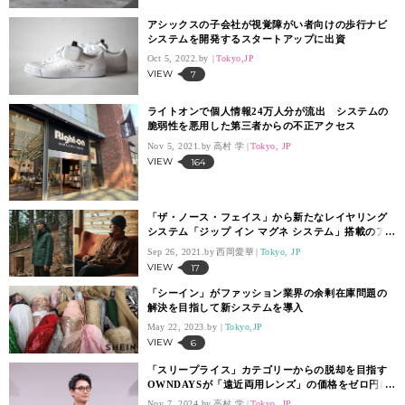
アシックスの子会社が視覚障がい者向けの歩行ナビ
システムを開発するスタートアップに出資
Oct 5, 2022.
Tokyo,JP
VIEW
7
ライトオンで個人情報24万人分が流出 システムの
脆弱性を悪用した第三者からの不正アクセス
Nov 5, 2021.
高村 学
Tokyo, JP
VIEW
164
「ザ・ノース・フェイス」から新たなレイヤリング
システム「ジップ イン マグネ システム」搭載のア
イテムが登場
Sep 26, 2021.
西岡愛華
Tokyo, JP
VIEW
17
「シーイン」がファッション業界の余剰在庫問題の
解決を目指して新システムを導入
May 22, 2023.
Tokyo,JP
VIEW
6
「スリープライス」カテゴリーからの脱却を目指す
OWNDAYSが「遠近両用レンズ」の価格をゼロ円に
改定
Nov 7, 2024.
高村 学
Tokyo, JP