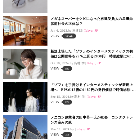
メガネスーパーをクビになった再建受負人の星﨑尚
彦前社長の正体は？
Jun 6, 2023.
三浦彰
Tokyo, JP
VIEW
2046
新規上場した「ゾフ」のインターメスティックの初
値は公開価格を25％上回る2038円 時価総額は623
億円
Oct 18, 2024.
高村 学
Tokyo, JP
VIEW
85
「ゾフ」を手掛けるインターメスティックが新規上
場へ EPSの12倍の1480円の発行価格で時価総額は
452億円
Sep 15, 2024.
高村 学
Tokyo, JP
VIEW
85
メニコン創業者の田中恭一氏が死去 コンタクトレ
ンズ産みの親
Mar 13, 2024.
tokyo, JP
VIEW
38