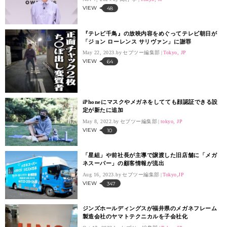
VIEW
48
『テレビ千鳥』の放映内容をめぐってテレビ朝日が
「ジョン ローレンス サリヴァン」に謝罪
May 22, 2023.
セブツー編集部
Tokyo, JP
VIEW
64
iPhoneにマスクやメガネをしてても顔認証できる設
定が新たに追加
May 8, 2022.
セブツー編集部
tokyo, JP
VIEW
10
「星組」や前社長が主導で譲渡した旧店舗に「メガ
ネスーパー」の顧客情報が流出
Aug 16, 2023.
セブツー編集部
Tokyo,JP
VIEW
347
ジンズホールディングスが福井県のメガネフレーム
製造会社のヤマトテクニカルを子会社化