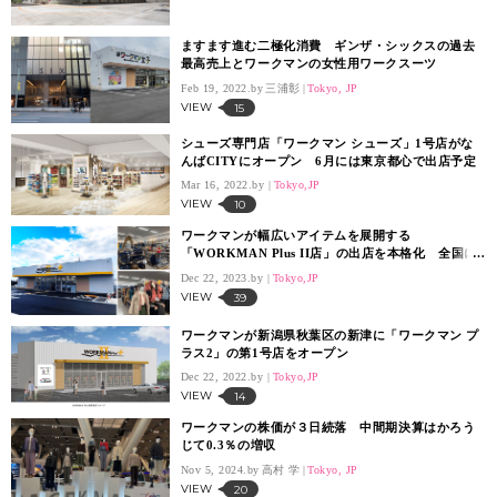
ますます進む二極化消費 ギンザ・シックスの過去
最高売上とワークマンの女性用ワークスーツ
Feb 19, 2022.
三浦彰
Tokyo, JP
VIEW
15
シューズ専門店「ワークマン シューズ」1号店がな
んばCITYにオープン 6月には東京都心で出店予定
Mar 16, 2022.
Tokyo,JP
VIEW
10
ワークマンが幅広いアイテムを展開する
「WORKMAN Plus II店」の出店を本格化 全国に
200店を出店
Dec 22, 2023.
Tokyo,JP
VIEW
39
ワークマンが新潟県秋葉区の新津に「ワークマン プ
ラス2」の第1号店をオープン
Dec 22, 2022.
Tokyo,JP
VIEW
14
ワークマンの株価が３日続落 中間期決算はかろう
じて0.3％の増収
Nov 5, 2024.
高村 学
Tokyo, JP
VIEW
20