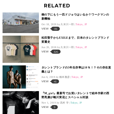
RELATED
柳の下にもう一匹ドジョウはいるか？ワークマンの
新機軸
Oct 18, 2020.
久米川一郎
Tokyo, JP
VIEW
135
松田聖子からEXILEまで、日本のタレントブランド
変遷史
Jun 20, 2018.
久米川一郎
Tokyo, JP
VIEW
326
タレントブランドの5年生存率は10％！？その存在意
義とは？
Jun 6, 2019.
橋本雅彦
Tokyo, JP
VIEW
45
『M_girl』最新号でお笑いタレントで絵本作家の西
野亮廣が蜷川実花とスペシャル対談
Nov 1, 2019.
高村 学
Tokyo, JP
VIEW
9