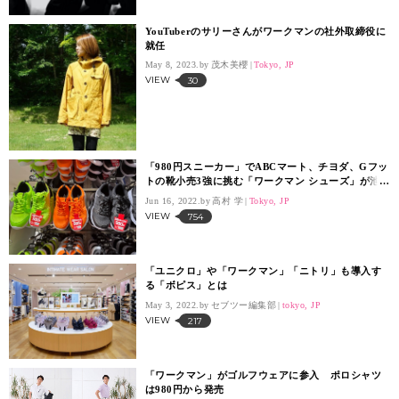
YouTuberのサリーさんがワークマンの社外取締役に
就任
May 8, 2023.
茂木美櫻
Tokyo, JP
VIEW
30
「980円スニーカー」でABCマート、チヨダ、Gフッ
トの靴小売3強に挑む「ワークマン シューズ」が池
袋に2号店をオープン
Jun 16, 2022.
高村 学
Tokyo, JP
VIEW
754
「ユニクロ」や「ワークマン」「ニトリ」も導入す
る「ボピス」とは
May 3, 2022.
セブツー編集部
tokyo, JP
VIEW
217
「ワークマン」がゴルフウェアに参入 ポロシャツ
は980円から発売