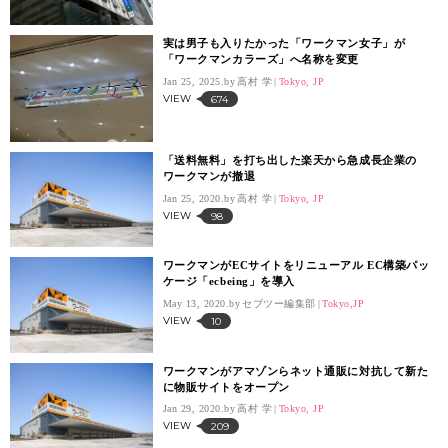
実は男子も入りたかった「ワークマン女子」が
「ワークマンカラーズ」へ名称を変更
Jan 25, 2025.
高村 学
Tokyo, JP
VIEW
674
「送料無料」を打ち出した楽天から急成長企業の
ワークマンが撤退
Jan 25, 2020.
高村 学
Tokyo, JP
VIEW
98
ワークマンがECサイトをリニューアル EC構築パッ
ケージ「ecbeing」を導入
May 13, 2020.
セブツー編集部
Tokyo,JP
VIEW
10
ワークマンがアマゾンらネット通販に対抗して新た
に物販サイトをオープン
Jan 29, 2020.
高村 学
Tokyo, JP
VIEW
209