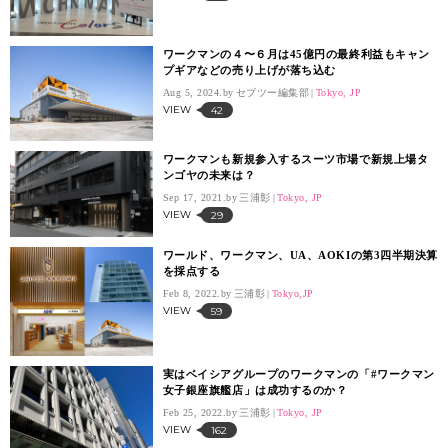
ワークマンの４〜６月は45億円の最終利益もキャン
プギアなどの売り上げが落ち込む
Aug 5, 2024.
セブツー編集部
Tokyo, JP
VIEW
42
ワークマンも新規参入するスーツ市場で新規上場タ
ンゴヤの未来は？
Sep 17, 2021.
三浦彰
Tokyo, JP
VIEW
29
ワールド、ワークマン、UA、AOKIの第3四半期決算
を採点する
Feb 8, 2022.
三浦彰
Tokyo,JP
VIEW
59
実はベイシアグループのワークマンの「#ワークマン
女子銀座旗艦店」は成功するのか？
Feb 25, 2022.
三浦彰
Tokyo, JP
VIEW
162