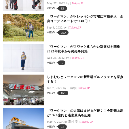
May 27, 2022.
Tokyo,JP
VIEW
62
「ワークマン」がトレッキング市場に本格参入 全
身コーディネートで9240円！
Sep 9, 2022.
Tokyo,JP
VIEW
250
「ワークマン」がフワッと柔らかい新素材を開発
2022年秋冬から発売を開始
Aug 23, 2022.
Tokyo, JP
VIEW
6
しまむらとワークマンの新登場ゴルフウェアを採点
する！
Jun 7, 2022.
三浦彰
Tokyo,JP
VIEW
168
「ワークマン」の人気はまだまだ続く！今期売上高
が1326億円と過去最高を記録
May 7, 2024.
高村 学
Tokyo, JP
VIEW
23