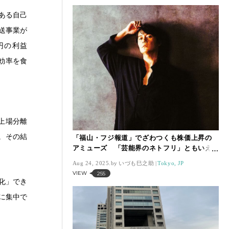
ある自己
送事業が
億円の利益
本効率を食
上場分離
。その結
「福山・フジ報道」でざわつくも株価上昇の
アミューズ 「芸能界のネトフリ」ともいえ
る収益構造を分析【いづも巳之助の一株コラ
Aug 24, 2025.
いづも巳之助
Tokyo, JP
ム】
VIEW
255
化」でき
に集中で