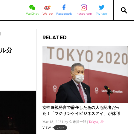
WeChat
Weibo
Facebook
Instagram
Twitter
】
RELATED
ビル分
女性蔑視発言で辞任したあの人も記者だっ
た！「フジサンケイビジネスアイ」が休刊
Mar 18, 2021.
久米川一郎
Tokyo, JP
VIEW
2427