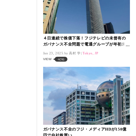
４日連続で株価下落！フジテレビの未曾有の
ガバナンス不全問題で電通グループが年初来
最安値
Jan 23, 2025.
高村 学
Tokyo, JP
VIEW
4016
ガバナンス不全のフジ・メディアHDが150億
円で自社株買い