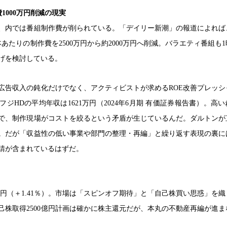
1000万円削減の現実
、内では番組制作費が削られている。「デイリー新潮」の報道によれば
あたりの制作費を2500万円から約2000万円へ削減。バラエティ番組も
下げを検討している。
広告収入の鈍化だけでなく、アクティビストが求めるROE改善プレッシ
ジHDの平均年収は1621万円（2024年6月期 有価証券報告書）。高
で、制作現場がコストを絞るという矛盾が生じているんだ。ダルトンが
。だが「収益性の低い事業や部門の整理・再編」と繰り返す表現の裏に
請が含まれているはずだ。
300円（＋1.41％）。市場は「スピンオフ期待」と「自己株買い思惑」を
己株取得2500億円計画は確かに株主還元だが、本丸の不動産再編が進ま
。