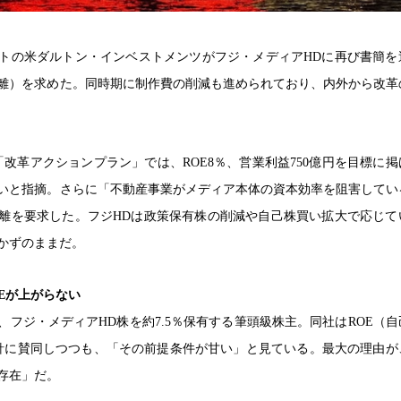
ビストの米ダルトン・インベストメンツがフジ・メディアHDに再び書簡を
離）を求めた。同時期に制作費の削減も進められており、内外から改革
「改革アクションプラン」では、ROE8％、営業利益750億円を目標に
いと指摘。さらに「不動産事業がメディア本体の資本効率を阻害してい
離を要求した。フジHDは政策保有株の削減や自己株買い拡大で応じて
かずのままだ。
Eが上がらない
フジ・メディアHD株を約7.5％保有する筆頭級株主。同社はROE（
針に賛同しつつも、「その前提条件が甘い」と見ている。最大の理由が
存在」だ。