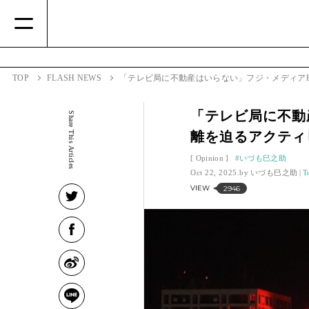
TOP
FLASH NEWS
「テレビ局に不動産はいらない」フジ・メディア
「テレビ局に不動
Share This Articles
離を迫るアクティ
Opinion
いづも巳之助
Oct 22, 2025.
いづも巳之助
T
VIEW
2946