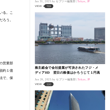
Jan 31, 2025.
セブツー編集部
Tokyo, JP
VIEW
759
いる。こ
だろう。
。
の営業部
株主総会で会社提案が可決されたフジ・メ
額約１億
ディアHD 翌日の株価はかろうじて１円高
法で、保
Jun 26, 2025.
セブツー編集部
Tokyo, JP
VIEW
220