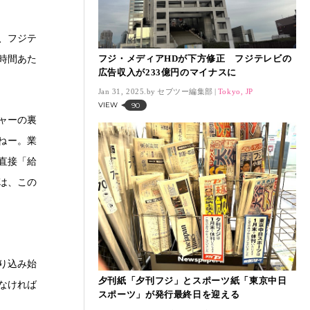
、フジテ
フジ・メディアHDが下方修正 フジテレビの
1時間あた
広告収入が233億円のマイナスに
Jan 31, 2025.
セブツー編集部
Tokyo, JP
VIEW
90
ャーの裏
いねー。業
直接「給
は、この
織り込み始
夕刊紙「夕刊フジ」とスポーツ紙「東京中日
なければ
スポーツ」が発行最終日を迎える