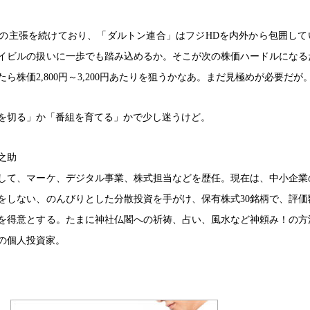
の主張を続けており、「ダルトン連合」はフジHDを内外から包囲して
イビルの扱いに一歩でも踏み込めるか。そこが次の株価ハードルになる
ら株価2,800円～3,200円あたりを狙うかなあ。まだ見極めが必要だが
を切る」か「番組を育てる」かで少し迷うけど。
之助
して、マーケ、デジタル事業、株式担当などを歴任。現在は、中小企業
リをしない、のんびりとした分散投資を手がけ、保有株式30銘柄で、評価
を得意とする。たまに神社仏閣への祈祷、占い、風水など神頼み！の方
の個人投資家。