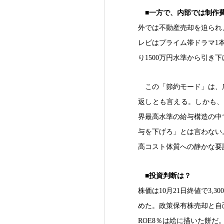
■一方で、内部では制作費
外では不動産売却を迫られ
レビはプライム帯ドラマ1本
り1500万円水準から引き
この「節約モード」は、
返しとも言える。しかも、フ
界最高水準の給与構造の中
与を下げろ」とは言わない
高コスト体質への静かな要
■投資判断は？
株価は10月21日終値で3,
めた。政策保有株売却と自
ROE8％は絵に描いた餅だ