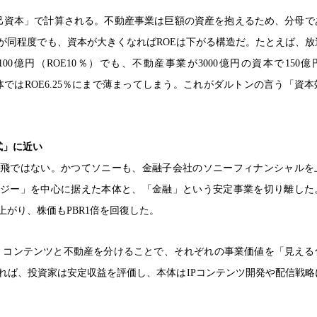
自己資本」で計算される。不動産事業は巨額の資産を抱えるため、分母で
が同程度でも、資本が大きくなればROEは下がる構造だ。たとえば、放
100億円（ROE10％）でも、不動産事業が3000億円の資本で150
体ではROE6.25％にまで薄まってしまう。これがダルトンの言う「資
式」に近い
飛ではない。かつてソニーも、金融子会社のソニーフィナンシャルを
ジー」を中心に据えた本体と、「金融」という安定事業を切り離した
上がり、株価もPBR1倍を回復した。
・コンテンツと不動産を分けることで、それぞれの事業価値を「見える
れば、投資家は安定収益を評価し、本体はIPコンテンツ開発や配信戦略