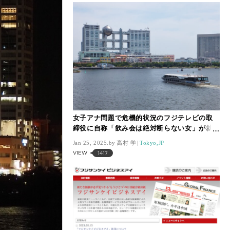
女子アナ問題で危機的状況のフジテレビの取
締役に自称「飲み会は絶対断らない女」が就
任していた
Jan 25, 2025.
高村 学
Tokyo,JP
VIEW
1417