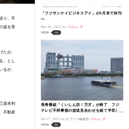
「フジサンケイビジネスアイ」が6月末で休刊
送り、不
へ
の波を受
Mar 18, 2021.
Tokyo, JP
VIEW
44
掲げたが、
る」とし
いるが、
自己資本利
長寿番組「くいしん坊！万才」が終了 フジ
テレビ不祥事後の放送見合わせを経て半世紀
、不動産
の歴史に幕
Oct 17, 2025.
セブツー編集部
Tokyo, JP
VIEW
85