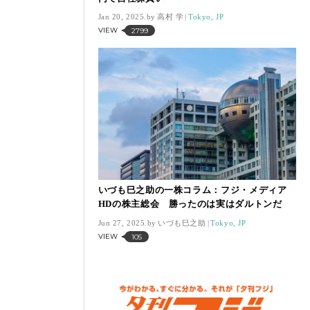
Jan 20, 2025.
高村 学
Tokyo, JP
VIEW
2799
いづも巳之助の一株コラム：フジ・メディア
HDの株主総会 勝ったのは実はダルトンだ
Jun 27, 2025.
いづも巳之助
Tokyo, JP
VIEW
105