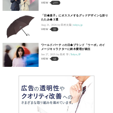
VIEW
277
「日傘迷子」にオススメするグッドデザインな折り
たたみ傘３選
Aug 21, 2024.
田村太陽
tokyo,jp
VIEW
33
ワールドパーティの日傘ブランド「ウーボ」のイ
メージキャラクターに鈴木愛理が就任
Jan 27, 2025.
高村 学
Tokyo,JP
VIEW
43