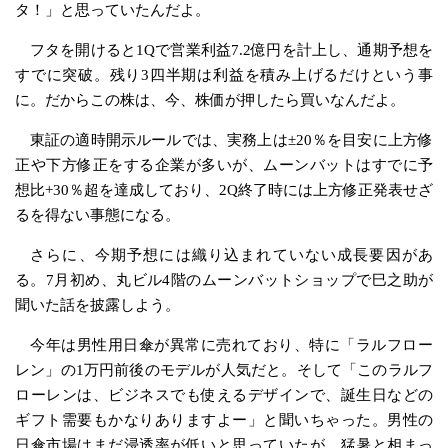
タ！」と思っていたんだよ。
フタを開けると1Qで営業利益7.2億円を計上し、通期予想を
すでに突破。残り3四半期は利益を積み上げるだけという事
に。だからこの株は、今、株価が押したら買いなんだよ。
東証の適時開示ルールでは、実務上は±20％を目安に上方修
正や下方修正をする企業が多いが、ムーンバットはすでに予
想比+30％超を達成しており、2Q終了時には上方修正発表せざ
るを得ない事態になる。
さらに、今期予想には織り込まれていない成長要因があ
る。7月初め、丸ビル4階のムーンバットショップで巳之助が
聞いた話を披露しよう。
今年は男性用日傘が異常に売れており、特に「ラルフロー
レン」の1万円前後のモデルが人気だと。そして「このラルフ
ローレンは、ビジネスでも使えるデザインで、誕生日などの
ギフト需要もかなりありますよー」と聞いちゃった。男性の
日傘市場はまだ浸透率が低いと思っていたが、猛暑と相まっ