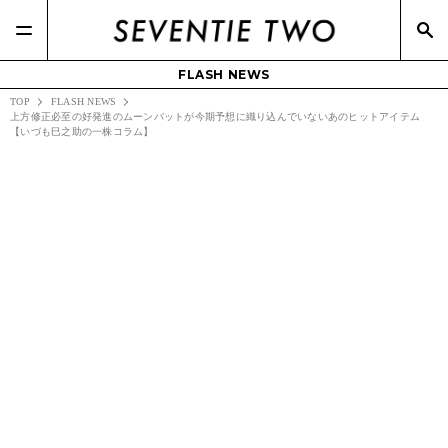
FLASH NEWS
TOP
FLASH NEWS
上方修正必至の好発進のムーンバットが今期予想に織り込んでいないあのヒットアイテム
【いづも巳之助の一株コラム】