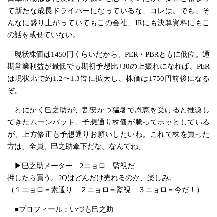
て新たな成長ドライバーになっているな、コレは。でも、そ
んなに盛り上がっていてもこの会社、IRにも決算資料にもこ
の話を載せていない。
現状株価は1450円くらいだから、PER・PBRともに低位。通
期営業利益が最低でも期初予想比+30の上振れになれば、PER
は現状比で約1.2〜1.3倍に拡大し、株価は1750円前後になる
ぞ。
とにかく巳之助が、割安かつ猛暑で恩恵を受けると推奨し
てきたムーンバット。予想通り株価が騰ってホッとしている
が、上方修正も予想通りお願いしたいね。これで株を買った
方は、全員、巳之助傘下だな。なんてね。
▶︎巳之助メーター 2ニョロ 監視だ
押したら買う。2Qはどんだけ売れるのか、楽しみ。
（１ニョロ＝素通り ２ニョロ＝監視 ３ニョロ＝今だ！）
■プロフィール：いづも巳之助