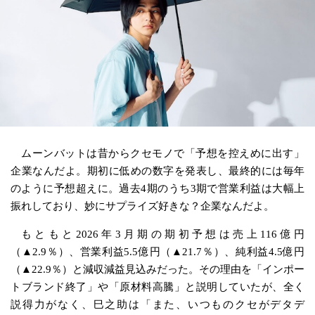
ムーンバットは昔からクセモノで「予想を控えめに出す」
企業なんだよ。期初に低めの数字を発表し、最終的には毎年
のように予想超えに。過去4期のうち3期で営業利益は大幅上
振れしており、妙にサプライズ好きな？企業なんだよ。
もともと2026年3月期の期初予想は売上116億円
（▲2.9％）、営業利益5.5億円（▲21.7％）、純利益4.5億円
（▲22.9％）と減収減益見込みだった。その理由を「インポー
トブランド終了」や「原材料高騰」と説明していたが、全く
説得力がなく、巳之助は「また、いつものクセがデタデ