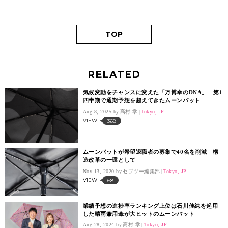
TOP
RELATED
気候変動をチャンスに変えた「万博傘のDNA」 第1
四半期で通期予想を超えてきたムーンバット
Aug 8, 2025.
高村 学
Tokyo, JP
VIEW
368
ムーンバットが希望退職者の募集で40名を削減 構
造改革の一環として
Nov 13, 2020.
セブツー編集部
Tokyo, JP
VIEW
68
業績予想の進捗率ランキング上位は石川佳純を起用
した晴雨兼用傘が大ヒットのムーンバット
Aug 28, 2024.
高村 学
Tokyo, JP