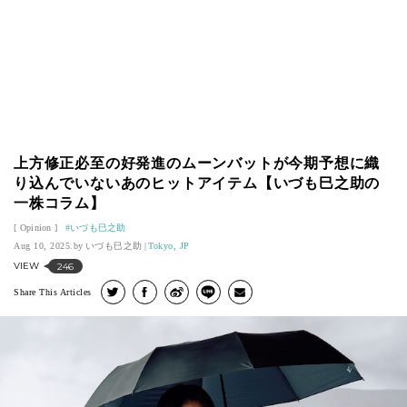
上方修正必至の好発進のムーンバットが今期予想に織
り込んでいないあのヒットアイテム【いづも巳之助の
一株コラム】
Opinion
いづも巳之助
Aug 10, 2025.
いづも巳之助
Tokyo, JP
VIEW
246
Share This Articles