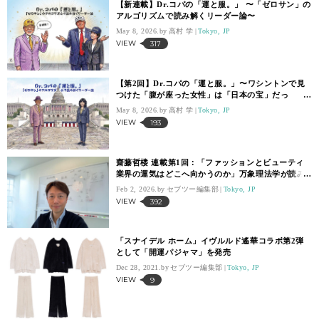
【新連載】Dr.コパの「運と服。」 〜「ゼロサン」の
アルゴリズムで読み解くリーダー論〜
May 8, 2026.
高村 学
Tokyo, JP
VIEW
317
【第2回】Dr.コパの「運と服。」〜ワシントンで見
つけた「腹が座った女性」は「日本の宝」だっ
た？〜
May 8, 2026.
高村 学
Tokyo, JP
VIEW
193
齋藤哲楼 連載第1回：「ファッションとビューティ
業界の運気はどこへ向かうのか」万象理法学が読み
解く「一白水星」の年
Feb 2, 2026.
セブツー編集部
Tokyo, JP
VIEW
392
「スナイデル ホーム」イヴルルド遙華コラボ第2弾
として「開運パジャマ」を発売
Dec 28, 2021.
セブツー編集部
Tokyo, JP
VIEW
9