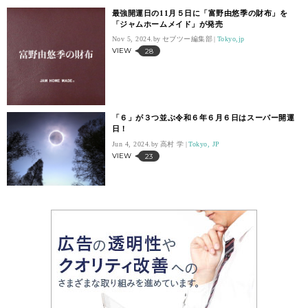
最強開運日の11月５日に「富野由悠季の財布」を
「ジャムホームメイド」が発売
Nov 5, 2024.
セブツー編集部
Tokyo,jp
VIEW
28
「６」が３つ並ぶ令和６年６月６日はスーパー開運
日！
Jun 4, 2024.
高村 学
Tokyo, JP
VIEW
23