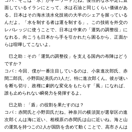
コパ：そこは「水」がキーワードだね。慢性的な水不足に直
面しているイランにとって、水は石油と同じくらい価値があ
る。日本はその海水淡水化技術の大半のシェアを握っている
んだよ。「水を制する者は運を制する」。この技術を外交の
レバレッジに使うことで、日本は中東の「運気の調整役」に
なれる。向こうも日本から手を引かれたら困るから、正面か
らは喧嘩してこないよ。
巳之助：その「運気の調整役」を支える国内の布陣はどう
ですか？
コパ：今回、僕が一番注目しているのは、小泉進次郎氏、赤
間二郎氏、小野田紀美氏の3人だ。特に進次郎くん。彼が迷い
を断ち切り、政権に劇的な変化をもたらす「風」になれば、
誰も止められない瞬発力を発揮するよ。
巳之助：「盾」の役割を果たすのは？
コパ：赤間氏と小野田氏だね。神奈川の横須賀が選挙区の進
次郎くんは海に近い、相模原の赤間氏は山に近いね。海と山
の運気を持つこの2人が国防を含めて動くことで、高市さんは