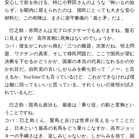
安心して前を向ける。特に小野田さんのような「怖いもの知
らず」を閣内に迎えられたのは、国民にとっても大きな安心
材料だ。この布陣は、まさに攻守兼備の「盾と矛」だよ。
巳之助：赤間さんは元プロボクサーでもありますね。盤石
に見えますが、高市首相に死角はないのでしょうか。
コパ：彼女がこれから挑む「三つの難題」次第だね。領土問
題、ワクチンの真実、そして移民問題だ。ここで国民が望む
決断を下せるかどうかが、国家の本当の代表になれるかの分
かれ目だ。自民党の古いしがらみを断ち切って「ノー」と言
えるか。YouTubeでも言っているけど、これができなければ僕
は敵に回ってもいいと思っている。それくらいの覚悟が試さ
れているんだ。
巳之助：競馬も政治も、最後は「乗り役」の勘と度胸とい
うことですね。
コパ：巳之助くん、愛馬と歩けば世界が見えるってことだ
よ。日本という最高の名馬をどう乗りこなすか、高市ジョッ
キーの手綱さばき、楽しみじゃないか。しがらみを捨て、国