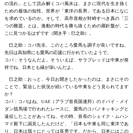
の流れ」として読み解くコパ風水は、まさに現代を生き抜く
ための最強の知性。世界が「東洋の長男」である日本になに
を求めているのか。そして、高市首相が対峙すべき真の「三
つの難題」とは。激動の時代を勝ち抜くための羅針盤が、こ
こに見つかるはずです（聞き手：巳之助）。
巳之助：コパ先生、このところ愛馬も調子が良いですね。
先日は高知県にも愛馬の応援に行かれていたようで。
コパ：そうなんだよ。そういえば、サラブレッドは中東が発
祥でね、日本とも縁が深いんだよ。
巳之助：おっと、今日お聞きしたかったのは、まさにその
ことで。緊迫した状況が続いている中東をどう見られてます
か？
コパ：コパはね、UAE（アラブ首長国連邦）のドバイ・メイ
ダン競馬場で行われたレースに、愛馬のコパノキッキングと
遠征したことがあってね。その時、首長のシェイク・ムハン
マド殿下に謁見したんだけど、「日本も中東も同じ東洋であ
り、日本は我々にとっては長男です。だから、日本にはこの