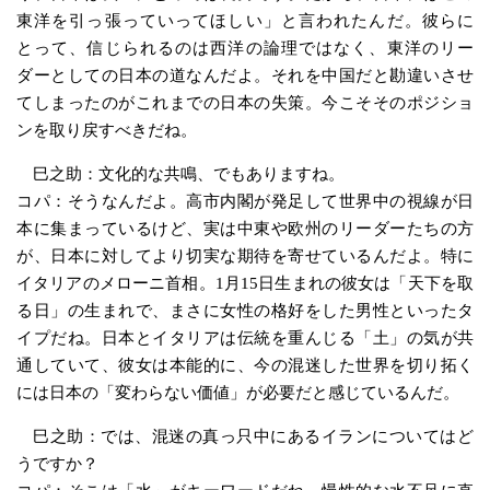
東洋を引っ張っていってほしい」と言われたんだ。彼らに
とって、信じられるのは西洋の論理ではなく、東洋のリー
ダーとしての日本の道なんだよ。それを中国だと勘違いさせ
てしまったのがこれまでの日本の失策。今こそそのポジショ
ンを取り戻すべきだね。
巳之助：文化的な共鳴、でもありますね。
コパ：そうなんだよ。高市内閣が発足して世界中の視線が日
本に集まっているけど、実は中東や欧州のリーダーたちの方
が、日本に対してより切実な期待を寄せているんだよ。特に
イタリアのメローニ首相。1月15日生まれの彼女は「天下を取
る日」の生まれで、まさに女性の格好をした男性といったタ
イプだね。日本とイタリアは伝統を重んじる「土」の気が共
通していて、彼女は本能的に、今の混迷した世界を切り拓く
には日本の「変わらない価値」が必要だと感じているんだ。
巳之助：では、混迷の真っ只中にあるイランについてはど
うですか？