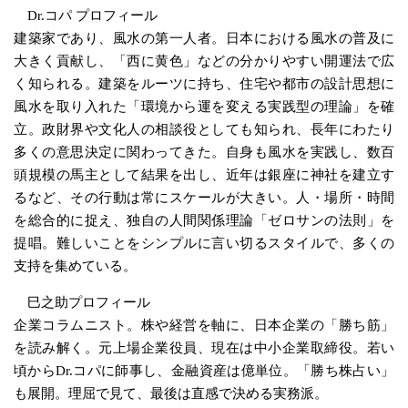
Dr.コパ プロフィール
建築家であり、風水の第一人者。日本における風水の普及に
大きく貢献し、「西に黄色」などの分かりやすい開運法で広
く知られる。建築をルーツに持ち、住宅や都市の設計思想に
風水を取り入れた「環境から運を変える実践型の理論」を確
立。政財界や文化人の相談役としても知られ、長年にわたり
多くの意思決定に関わってきた。自身も風水を実践し、数百
頭規模の馬主として結果を出し、近年は銀座に神社を建立す
るなど、その行動は常にスケールが大きい。人・場所・時間
を総合的に捉え、独自の人間関係理論「ゼロサンの法則」を
提唱。難しいことをシンプルに言い切るスタイルで、多くの
支持を集めている。
巳之助プロフィール
企業コラムニスト。株や経営を軸に、日本企業の「勝ち筋」
を読み解く。元上場企業役員、現在は中小企業取締役。若い
頃からDr.コパに師事し、金融資産は億単位。「勝ち株占い」
も展開。理屈で見て、最後は直感で決める実務派。