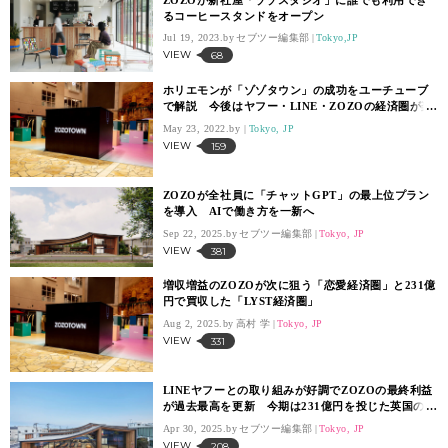
るコーヒースタンドをオープン
Jul 19, 2023.
セブツー編集部
Tokyo,JP
VIEW
68
ホリエモンが「ゾゾタウン」の成功をユーチューブ
で解説 今後はヤフー・LINE・ZOZOの経済圏が楽
天を超える可能性も指摘
May 23, 2022.
Tokyo, JP
VIEW
159
ZOZOが全社員に「チャットGPT」の最上位プラン
を導入 AIで働き方を一新へ
Sep 22, 2025.
セブツー編集部
Tokyo, JP
VIEW
381
増収増益のZOZOが次に狙う「恋愛経済圏」と231億
円で買収した「LYST経済圏」
Aug 2, 2025.
高村 学
Tokyo, JP
VIEW
331
LINEヤフーとの取り組みが好調でZOZOの最終利益
が過去最高を更新 今期は231億円を投じた英国の
「リスト」の動向に注目
Apr 30, 2025.
セブツー編集部
Tokyo, JP
VIEW
208