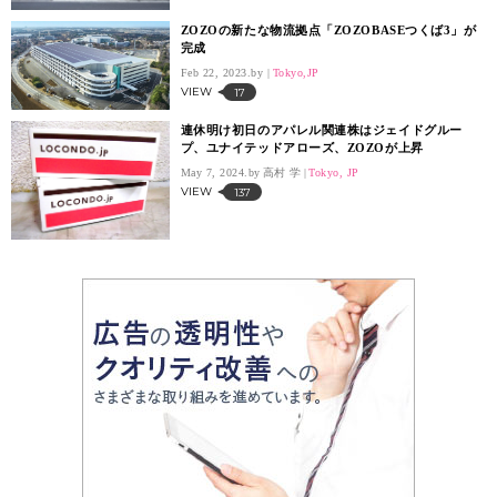
ZOZOの新たな物流拠点「ZOZOBASEつくば3」が
完成
Feb 22, 2023.
Tokyo,JP
VIEW
17
連休明け初日のアパレル関連株はジェイドグルー
プ、ユナイテッドアローズ、ZOZOが上昇
May 7, 2024.
高村 学
Tokyo, JP
VIEW
137