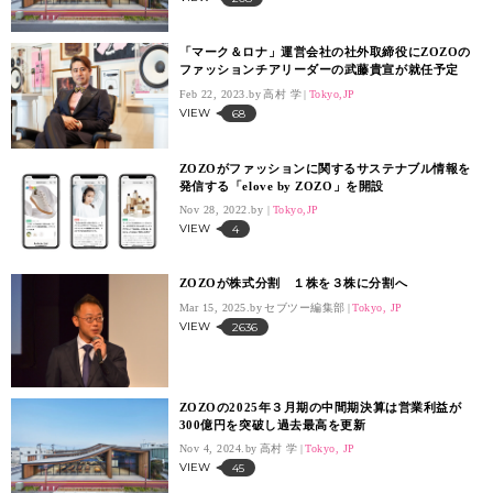
「マーク＆ロナ」運営会社の社外取締役にZOZOの
ファッションチアリーダーの武藤貴宣が就任予定
Feb 22, 2023.
高村 学
Tokyo,JP
VIEW
68
ZOZOがファッションに関するサステナブル情報を
発信する「elove by ZOZO」を開設
Nov 28, 2022.
Tokyo,JP
VIEW
4
ZOZOが株式分割 １株を３株に分割へ
Mar 15, 2025.
セブツー編集部
Tokyo, JP
VIEW
2636
ZOZOの2025年３月期の中間期決算は営業利益が
300億円を突破し過去最高を更新
Nov 4, 2024.
高村 学
Tokyo, JP
VIEW
45