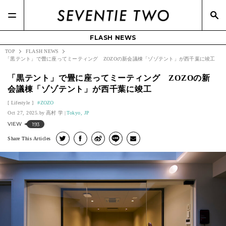
FLASH NEWS
TOP
FLASH NEWS
「黒テント」で畳に座ってミーティング ZOZOの新会議棟「ゾゾテント」が西千葉に竣工
「黒テント」で畳に座ってミーティング ZOZOの新
会議棟「ゾゾテント」が西千葉に竣工
Lifestyle
ZOZO
Oct 27, 2025.
高村 学
Tokyo, JP
VIEW
193
Share This Articles