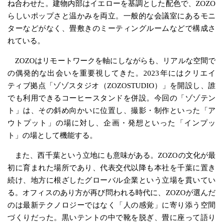
ね合わせた。建物内部はイエローを基調とした配色で、ZOZO
らしいポップさと温かみを両立。一般的な会議室にあるモニ
ターなどがなく、畳敷きのミーティングルームなどで構成さ
れている。
ZOZOはリモートワークを軸にしながらも、リアルな空間で
の偶発的な出会いを重要視してきた。2023年にはクリエイ
ティブ拠点「ゾゾスタジオ（ZOZOSTUDIO）」を開設し、誰
でも利用できるコーヒースタンドを併設。今回の「ゾゾテン
ト」は、その斜め向かいに位置し、撮影・制作といった「ア
ウトプット」の場に対し、企画・発想といった「インプッ
ト」の場として機能する。
また、西千葉という立地にも意味がある。ZOZOの文化が最
初に育まれた場所であり、代表交代以降も本社を千葉に置き
続け、地方に根ざしたグローバル企業という立場を貫いてい
る。オフィスのあり方が再び問われる時代に、ZOZOが選んだ
のは最新テクノロジーではなく「人の感覚」に寄り添う空間
づくりだった。黒いテントの中で靴を脱ぎ、畳に座って語り