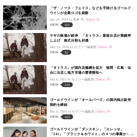
「ザ・ノース・フェイス」などを手掛けるゴールド
ウインが企業ロゴを刷新
Apr 29, 2024.
高村 学
Tokyo, JP
VIEW
320
ヤギの株価が続伸 「タトラス」新規出店が業績押
し上げ 株式分割も好感
May 14, 2026.
セブツー編集部
Tokyo, JP
VIEW
92
「タトラス」が国内店舗網を拡大 福岡・広島・仙
台に出店し地方市場の需要開拓へ
Sep 4, 2025.
セブツー編集部
Tokyo, JP
VIEW
223
ゴールドウインが「オールバーズ」の国内独占販売
契約を締結
Mar 9, 2024.
セブツー編集部
Tokyo, JP
VIEW
420
ゴールドウインが「ダンスキン」「エレッセ」
「241」「ブラック＆ホワイト」の４つの事業から撤