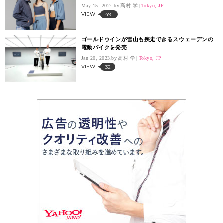
退
May 15, 2024.
高村 学
Tokyo, JP
VIEW
491
ゴールドウインが雪山も疾走できるスウェーデンの
電動バイクを発売
Jan 20, 2023.
高村 学
Tokyo, JP
VIEW
32