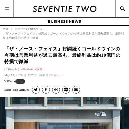
BUSINESS NEWS
TOP
BUSINESS NEWS
「ザ・ノース・フェイス」好調続くゴールドウインの今期は営業利益が過去最高も、最終利
益は約10億円の特損で微減
「ザ・ノース・フェイス」好調続くゴールドウインの
今期は営業利益が過去最高も、最終利益は約10億円の
特損で微減
Lifestyle
Goldwin
決算
May 14, 2026.
セブツー編集部
Tokyo, JP
VIEW
114
Share This Articles